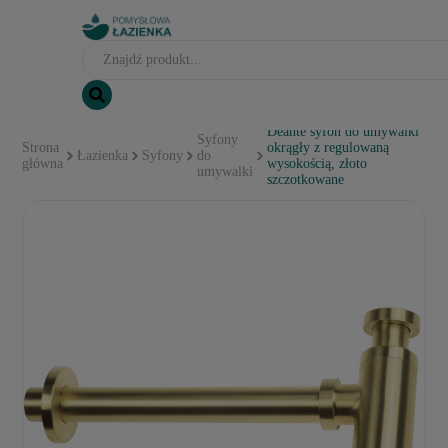
Deante syfon do umywalki
Syfony
Strona
okrągły z regulowaną
Łazienka
Syfony
do
główna
wysokością, złoto
umywalki
szczotkowane