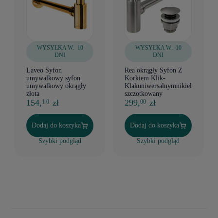
WYSYŁKA W:
10
WYSYŁKA W:
10
DNI
DNI
Laveo Syfon
Rea okrągły Syfon Z
umywalkowy syfon
Korkiem Klik-
umywalkowy okrągły
Klakuniwersalnymnikiel
złota
szczotkowany
154,
zł
299,
zł
1 0
00
Dodaj do koszyka
Dodaj do koszyka
Szybki podgląd
Szybki podgląd