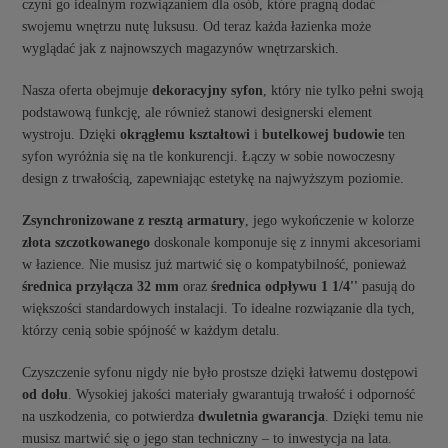
czyni go idealnym rozwiązaniem dla osób, które pragną dodać
swojemu wnętrzu nutę luksusu. Od teraz każda łazienka może
wyglądać jak z najnowszych magazynów wnętrzarskich.
Nasza oferta obejmuje
dekoracyjny syfon
, który nie tylko pełni swoją
podstawową funkcję, ale również stanowi designerski element
wystroju. Dzięki
okrągłemu kształtowi
i
butelkowej budowie
ten
syfon wyróżnia się na tle konkurencji. Łączy w sobie nowoczesny
design z trwałością, zapewniając estetykę na najwyższym poziomie.
Zsynchronizowane z resztą armatury
, jego wykończenie w kolorze
złota szczotkowanego
doskonale komponuje się z innymi akcesoriami
w łazience. Nie musisz już martwić się o kompatybilność, ponieważ
średnica przyłącza 32 mm
oraz
średnica odpływu 1 1/4''
pasują do
większości standardowych instalacji. To idealne rozwiązanie dla tych,
którzy cenią sobie spójność w każdym detalu.
Czyszczenie syfonu nigdy nie było prostsze dzięki łatwemu dostępowi
od dołu
. Wysokiej jakości materiały gwarantują trwałość i odporność
na uszkodzenia, co potwierdza
dwuletnia gwarancja
. Dzięki temu nie
musisz martwić się o jego stan techniczny – to inwestycja na lata.