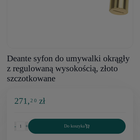
Deante syfon do umywalki okrągły
z regulowaną wysokością, złoto
szczotkowane
271,
zł
2 0
-
+
Do koszyka