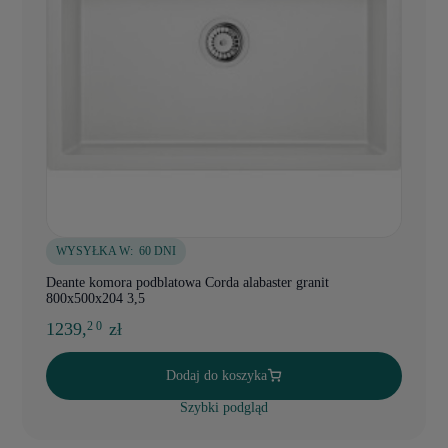
WYSYŁKA W:
60 DNI
Deante komora podblatowa Corda alabaster granit
800x500x204 3,5
1239,
zł
2 0
Dodaj do koszyka
Szybki podgląd