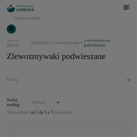
Strona
Zlewozmywaki
Kuchnia
Zlewozmywaki
główna
podwieszane
Zlewozmywaki podwieszane
Filtruj
Sortuj
Wybierz
według:
Wyświetlono
od 1 do 5 z 5
produktów