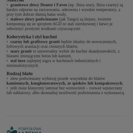
granitowe zlewy Deante i Faveo
(np. Ibiza szary, Ibiza czarny) są
bardzo odporne na zarysowania, uderzenia i wysokie temperatury, a
przy tym dobrze tłumią hałas wody,
stalowe zlewy podwieszane
(jak Tango) są lżejsze, świetnie
komponują się ze sprzętem AGD ze stali nierdzewnej i łatwo je
odświeżyć prostymi środkami czyszczącymi.
Kolorystyka i styl kuchni
czarny lub grafitowy granit
będzie idealny do nowoczesnych,
loftowych aranżacji oraz ciemnych blatów,
szary granit
to uniwersalny wybór do kuchni skandynawskich, z
blatami imitującymi beton lub kamień,
stal inox
najlepiej zagra w kuchniach industrialnych i
minimalistycznych.
Rodzaj blatu
zlew podwieszany wybieraj przede wszystkim do blatów
kamiennych, konglomeratowych, ze spieków lub kompaktowych
,
jeśli masz klasyczny laminat bez wzmocnień – rozważ wpuszczany
lub nablatowy, albo skonsultuj możliwość podwieszenia z wykonawcą.