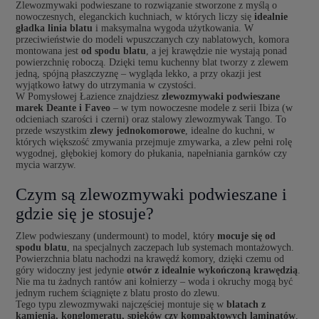
Zlewozmywaki podwieszane to rozwiązanie stworzone z myślą o
nowoczesnych, eleganckich kuchniach, w których liczy się
idealnie
gładka linia blatu
i maksymalna wygoda użytkowania. W
przeciwieństwie do modeli wpuszczanych czy nablatowych, komora
montowana jest
od spodu blatu
, a jej krawędzie nie wystają ponad
powierzchnię roboczą. Dzięki temu kuchenny blat tworzy z zlewem
jedną, spójną płaszczyznę – wygląda lekko, a przy okazji jest
wyjątkowo łatwy do utrzymania w czystości.
W Pomysłowej Łazience znajdziesz
zlewozmywaki podwieszane
marek Deante i Faveo
– w tym nowoczesne modele z serii Ibiza (w
odcieniach szarości i czerni) oraz stalowy zlewozmywak Tango. To
przede wszystkim
zlewy jednokomorowe
, idealne do kuchni, w
których większość zmywania przejmuje zmywarka, a zlew pełni rolę
wygodnej, głębokiej komory do płukania, napełniania garnków czy
mycia warzyw.
Czym są zlewozmywaki podwieszane i
gdzie się je stosuje?
Zlew podwieszany (undermount) to model, który
mocuje się od
spodu blatu
, na specjalnych zaczepach lub systemach montażowych.
Powierzchnia blatu nachodzi na krawędź komory, dzięki czemu od
góry widoczny jest jedynie
otwór z idealnie wykończoną krawędzią
.
Nie ma tu żadnych rantów ani kołnierzy – woda i okruchy mogą być
jednym ruchem ściągnięte z blatu prosto do zlewu.
Tego typu zlewozmywaki najczęściej montuje się w
blatach z
kamienia, konglomeratu, spieków czy kompaktowych laminatów
,