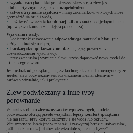
wysoka estetyka
– blat gra pierwsze skrzypce, a zlew jest
minimalistycznym, eleganckim uzupełnieniem,
łatwe utrzymanie czystości
– mniej zakamarków, w których może
gromadzić się brud i woda,
możliwość tworzenia
kombinacji kilku komór
pod jednym blatem
(np. większa komora + mniejsza pomocnicza).
Wyzwania i wady:
konieczność zastosowania
odpowiedniego materiału blatu
(nie
każdy laminat się nadaje),
bardziej skomplikowany montaż
, najlepiej powierzony
doświadczonemu wykonawcy,
przy ewentualnej wymianie zlewu trzeba dopasować nowy model do
istniejącego otworu.
Jeśli jednak od początku planujesz kuchnię z blatem kamiennym czy ze
spieku, zlew podwieszany jest rozwiązaniem niemal idealnym –
zarówno wizualnie, jak i praktycznie.
Zlew podwieszany a inne typy –
porównanie
W porównaniu do
zlewozmywaków wpuszczanych
, modele
podwieszane oferują przede wszystkim
lepszy komfort sprzątania
–
nie ma rantu, przy którym zatrzymuje się woda lub okruchy.
Wpuszczane są łatwiejsze w montażu i zazwyczaj bardziej uniwersalne,
jeśli chodzi o rodzaj blatów, ale wizualnie są nieco „cięższe”.