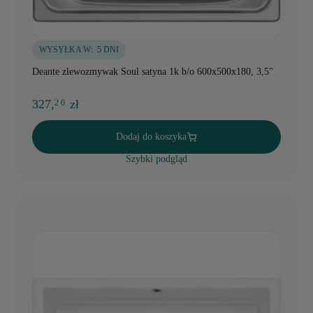
WYSYŁKA W:
5 DNI
Deante zlewozmywak Soul satyna 1k b/o 600x500x180, 3,5"
327,
zł
2 0
Dodaj do koszyka
Szybki podgląd