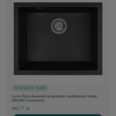
WYSYŁKA W:
10 DNI
Laveo Ibiza zlewozmywak granitowy podwieszany czarne
560x460 1-komorowy
442,
zł
2 0