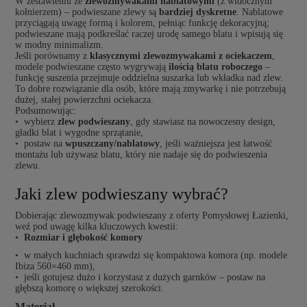
W zestawieniu ze
zlewozmywakami nablatowymi
(z widocznym
kołnierzem) – podwieszane zlewy są
bardziej dyskretne
. Nablatowe
przyciągają uwagę formą i kolorem, pełniąc funkcję dekoracyjną;
podwieszane mają podkreślać raczej urodę samego blatu i wpisują się
w modny minimalizm.
Jeśli porównamy z
klasycznymi zlewozmywakami z ociekaczem
,
modele podwieszane często wygrywają
ilością blatu roboczego
–
funkcję suszenia przejmuje oddzielna suszarka lub wkładka nad zlew.
To dobre rozwiązanie dla osób, które mają zmywarkę i nie potrzebują
dużej, stałej powierzchni ociekacza.
Podsumowując:
wybierz
zlew podwieszany
, gdy stawiasz na nowoczesny design,
gładki blat i wygodne sprzątanie,
postaw na
wpuszczany/nablatowy
, jeśli ważniejsza jest łatwość
montażu lub używasz blatu, który nie nadaje się do podwieszenia
zlewu.
Jaki zlew podwieszany wybrać?
Dobierając zlewozmywak podwieszany z oferty Pomysłowej Łazienki,
weź pod uwagę kilka kluczowych kwestii:
Rozmiar i głębokość komory
w małych kuchniach sprawdzi się kompaktowa komora (np. modele
Ibiza 560×460 mm),
jeśli gotujesz dużo i korzystasz z dużych garnków – postaw na
głębszą komorę o większej szerokości.
Materiał