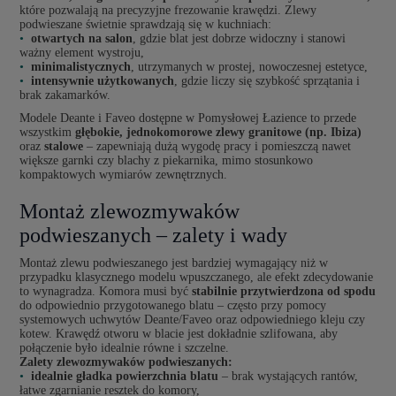
które pozwalają na precyzyjne frezowanie krawędzi. Zlewy
podwieszane świetnie sprawdzają się w kuchniach:
otwartych na salon
, gdzie blat jest dobrze widoczny i stanowi
ważny element wystroju,
minimalistycznych
, utrzymanych w prostej, nowoczesnej estetyce,
intensywnie użytkowanych
, gdzie liczy się szybkość sprzątania i
brak zakamarków.
Modele Deante i Faveo dostępne w Pomysłowej Łazience to przede
wszystkim
głębokie, jednokomorowe zlewy granitowe (np. Ibiza)
oraz
stalowe
– zapewniają dużą wygodę pracy i pomieszczą nawet
większe garnki czy blachy z piekarnika, mimo stosunkowo
kompaktowych wymiarów zewnętrznych.
Montaż zlewozmywaków
podwieszanych – zalety i wady
Montaż zlewu podwieszanego jest bardziej wymagający niż w
przypadku klasycznego modelu wpuszczanego, ale efekt zdecydowanie
to wynagradza. Komora musi być
stabilnie przytwierdzona od spodu
do odpowiednio przygotowanego blatu – często przy pomocy
systemowych uchwytów Deante/Faveo oraz odpowiedniego kleju czy
kotew. Krawędź otworu w blacie jest dokładnie szlifowana, aby
połączenie było idealnie równe i szczelne.
Zalety zlewozmywaków podwieszanych:
idealnie gładka powierzchnia blatu
– brak wystających rantów,
łatwe zgarnianie resztek do komory,