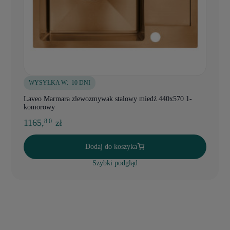
WYSYŁKA W:
10 DNI
Laveo Marmara zlewozmywak stalowy miedź 440x570 1-
komorowy
1165,
zł
8 0
Dodaj do koszyka
Szybki podgląd