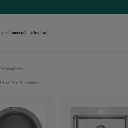
sy
Promocje
Outlet
Inspiracje
bez ociekacza
 1 do 36 z 63
produktów