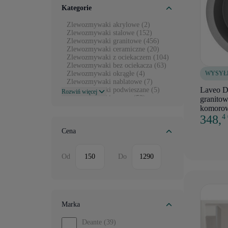
Kategorie
Zlewozmywaki akrylowe (2)
Zlewozmywaki stalowe (152)
Zlewozmywaki granitowe (456)
Zlewozmywaki ceramiczne (20)
Zlewozmywaki z ociekaczem (104)
Zlewozmywaki bez ociekacza (63)
WYSYŁ
Zlewozmywaki okrągłe (4)
Zlewozmywaki nablatowe (7)
Laveo D
Zlewozmywaki podwieszane (5)
Rozwiń więcej
Zlewozmywaki czarne (52)
granitow
Zlewozmywaki białe (28)
komoro
348,
4
Cena
Od
Do
Marka
Deante
(39)