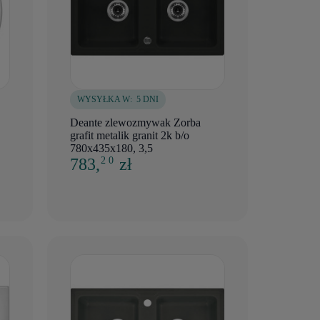
WYSYŁKA W:
5 DNI
Deante zlewozmywak Zorba
grafit metalik granit 2k b/o
780x435x180, 3,5
783,
zł
2 0