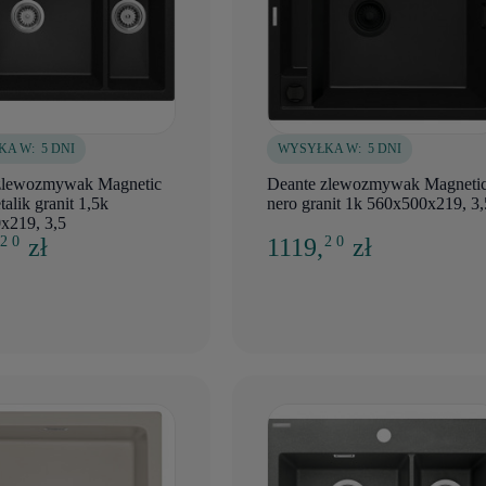
KA W:
5 DNI
WYSYŁKA W:
5 DNI
zlewozmywak Magnetic
Deante zlewozmywak Magneti
talik granit 1,5k
nero granit 1k 560x500x219, 3,
x219, 3,5
,
zł
1119,
zł
2 0
2 0