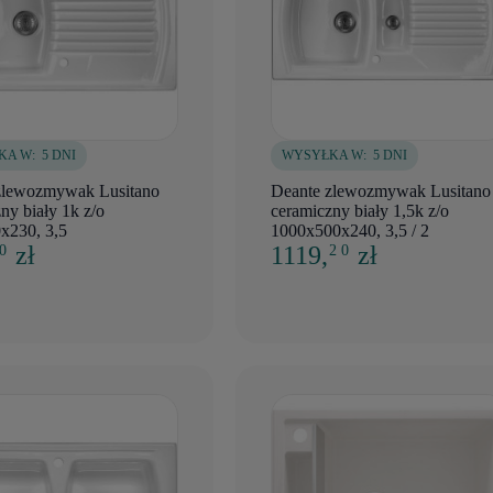
KA W:
5 DNI
WYSYŁKA W:
5 DNI
zlewozmywak Lusitano
Deante zlewozmywak Lusitano
ny biały 1k z/o
ceramiczny biały 1,5k z/o
x230, 3,5
1000x500x240, 3,5 / 2
zł
1119,
zł
 0
2 0