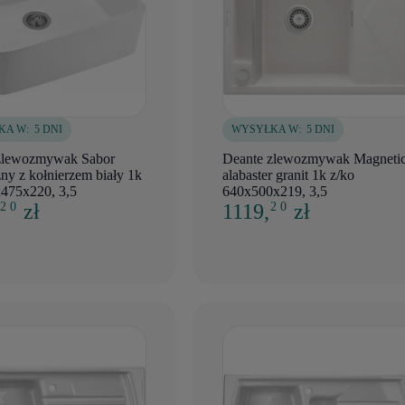
KA W:
5 DNI
WYSYŁKA W:
5 DNI
zlewozmywak Sabor
Deante zlewozmywak Magneti
ny z kołnierzem biały 1k
alabaster granit 1k z/ko
x475x220, 3,5
640x500x219, 3,5
,
zł
1119,
zł
2 0
2 0