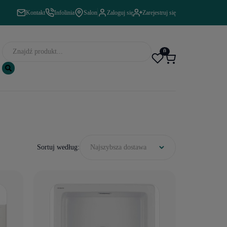
Kontakt
Infolinia
Salon
Zaloguj się
Zarejestruj się
0
Sortuj według:
Najszybsza dostawa