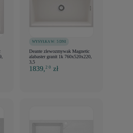
WYSYŁKA W:
5 DNI
c
Deante zlewozmywak Magnetic
9,
alabaster granit 1k 760x520x220,
3,5
1839,
zł
2 0