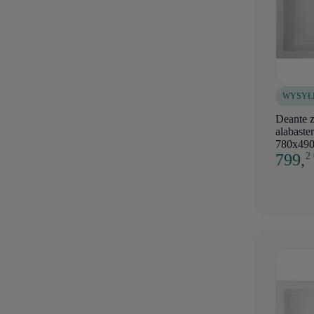
WYSYŁ
Deante 
alabaster
780x490
799,
2