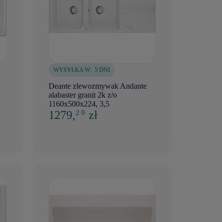
WYSYŁKA W:
5 DNI
Deante zlewozmywak Andante
alabaster granit 2k z/o
1160x500x224, 3,5
1279,
zł
2 0