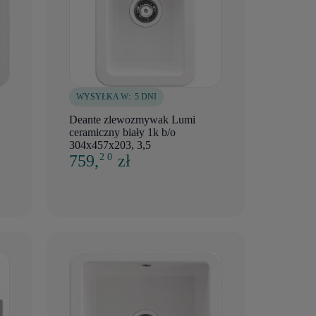
WYSYŁKA W:
5 DNI
Deante zlewozmywak Lumi
ceramiczny biały 1k b/o
304x457x203, 3,5
759,
zł
2 0