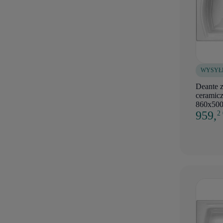
WYSYŁ
Deante 
ceramicz
860x500
959,
2