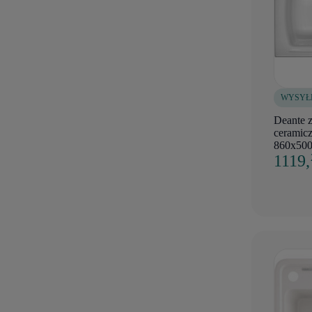
WYSYŁ
Deante 
ceramicz
860x500
1119