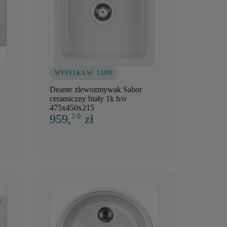
WYSYŁKA W:
5 DNI
Deante zlewozmywak Sabor
ceramiczny biały 1k b/o
475x450x215
959,
zł
2 0