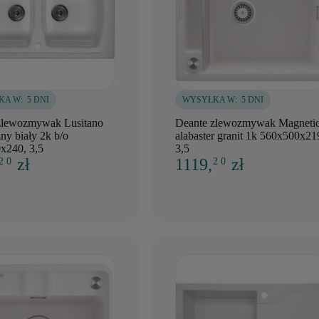
KA W:
5 DNI
WYSYŁKA W:
5 DNI
zlewozmywak Lusitano
Deante zlewozmywak Magneti
ny biały 2k b/o
alabaster granit 1k 560x500x21
x240, 3,5
3,5
,
zł
1119,
zł
2 0
2 0