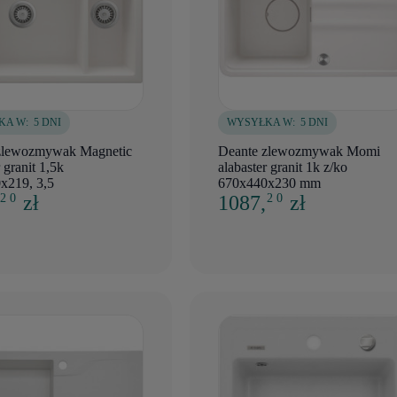
KA W:
5 DNI
WYSYŁKA W:
5 DNI
zlewozmywak Magnetic
Deante zlewozmywak Momi
 granit 1,5k
alabaster granit 1k z/ko
x219, 3,5
670x440x230 mm
,
zł
1087,
zł
2 0
2 0