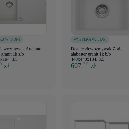
KA W:
5 DNI
WYSYŁKA W:
5 DNI
zlewozmywak Andante
Deante zlewozmywak Zorba
 granit 1k z/o
alabaster granit 1k b/o
x194, 3,5
440x440x184, 3,5
zł
607,
zł
 0
2 0