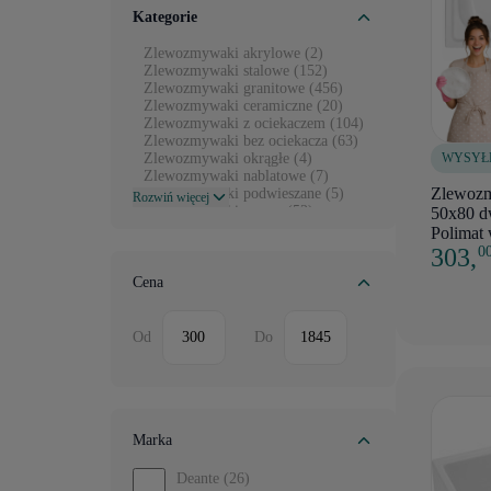
Kategorie
Zlewozmywaki akrylowe (2)
Zlewozmywaki stalowe (152)
Zlewozmywaki granitowe (456)
Zlewozmywaki ceramiczne (20)
Zlewozmywaki z ociekaczem (104)
Zlewozmywaki bez ociekacza (63)
WYSYŁ
Zlewozmywaki okrągłe (4)
Zlewozmywaki nablatowe (7)
Zlewozm
Zlewozmywaki podwieszane (5)
Rozwiń więcej
Zlewozmywaki czarne (52)
50x80 d
Zlewozmywaki białe (28)
Polimat
303,
0
Cena
Od
Do
Marka
Deante
(26)