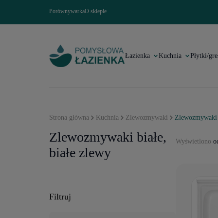
Porównywarka
O sklepie
Łazienka
Kuchnia
Płytki/gre
Strona główna
Kuchnia
Zlewozmywaki
Zlewozmywaki 
Zlewozmywaki białe,
Wyświetlono
od
białe zlewy
Filtruj