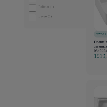
Polimat
(1)
Laveo
(1)
WYSYŁ
Deante 
ceramicz
b/o 595
1519