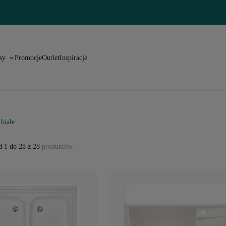
sy
Promocje
Outlet
Inspiracje
białe
 1 do 28 z 28
produktów