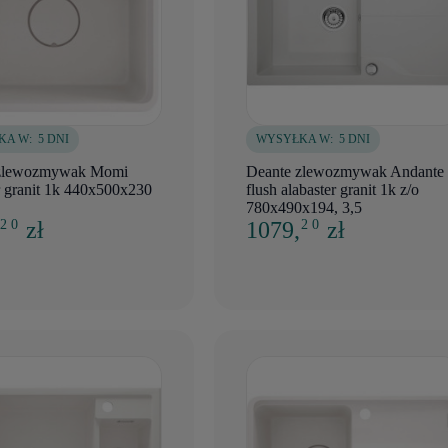
KA W:
5 DNI
WYSYŁKA W:
5 DNI
 zlewozmywak Momi
Deante zlewozmywak Andante
r granit 1k 440x500x230
flush alabaster granit 1k z/o
780x490x194, 3,5
,
zł
1079,
zł
2 0
2 0