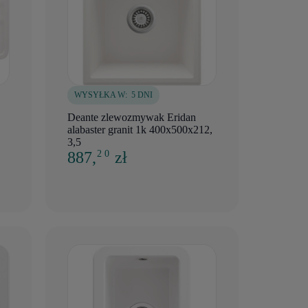
WYSYŁKA W:
5 DNI
Deante zlewozmywak Eridan
alabaster granit 1k 400x500x212,
3,5
887,
zł
2 0