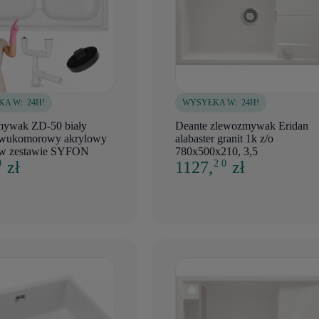
KA W:
24H!
WYSYŁKA W:
24H!
ywak ZD-50 biały
Deante zlewozmywak Eridan
wukomorowy akrylowy
alabaster granit 1k z/o
 w zestawie SYFON
780x500x210, 3,5
zł
1127,
zł
0
2 0