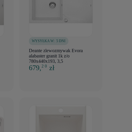
WYSYŁKA W:
5 DNI
Deante zlewozmywak Evora
alabaster granit 1k z/o
780x440x193, 3,5
679,
zł
2 0