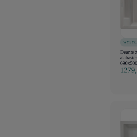
WYSYŁ
Deante 
alabaster
690x500
1279