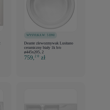
WYSYŁKA W:
5 DNI
c
Deante zlewozmywak Lusitano
ceramiczny biały 1k b/o
ø445x205, 2
759,
zł
2 0