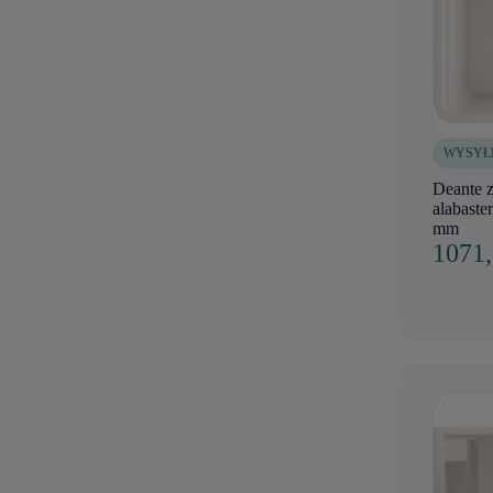
WYSYŁ
Deante
alabaste
mm
1071