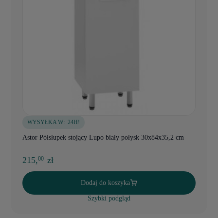
WYSYŁKA W:
24H!
Astor Półsłupek stojący Lupo biały połysk 30x84x35,2 cm
215,
zł
00
Dodaj do koszyka
Szybki podgląd