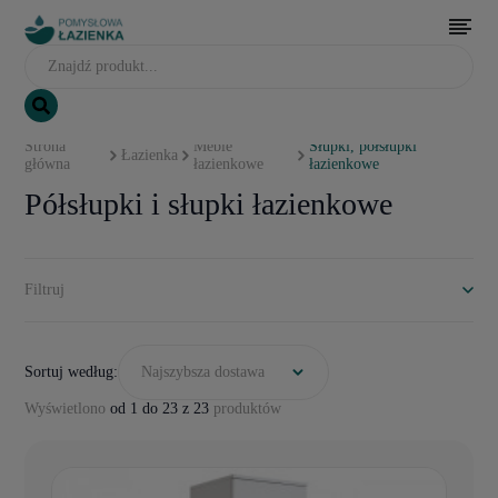
Strona
Meble
Słupki, półsłupki
Łazienka
główna
łazienkowe
łazienkowe
Półsłupki i słupki łazienkowe
Filtruj
Sortuj według:
Najszybsza dostawa
Wyświetlono
od 1 do 23 z 23
produktów