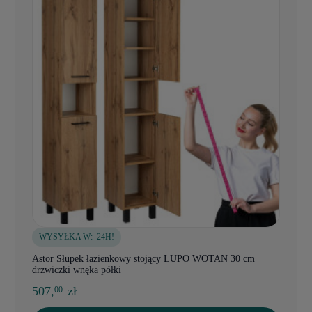
WYSYŁKA W:
24H!
Astor Słupek łazienkowy stojący LUPO WOTAN 30 cm
drzwiczki wnęka półki
507,
zł
00