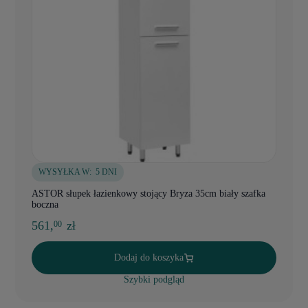
WYSYŁKA W:
5 DNI
ASTOR słupek łazienkowy stojący Bryza 35cm biały szafka
boczna
561,
zł
00
Dodaj do koszyka
Szybki podgląd