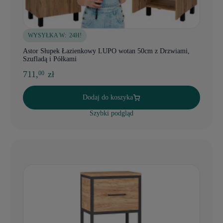
WYSYŁKA W:
24H!
Astor Słupek Łazienkowy LUPO wotan 50cm z Drzwiami,
Szufladą i Półkami
711,
zł
00
Dodaj do koszyka
Szybki podgląd