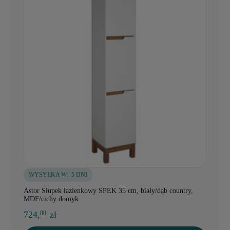
WYSYŁKA W:
5 DNI
Astor Słupek łazienkowy SPEK 35 cm, biały/dąb country,
MDF/cichy domyk
724,
zł
00