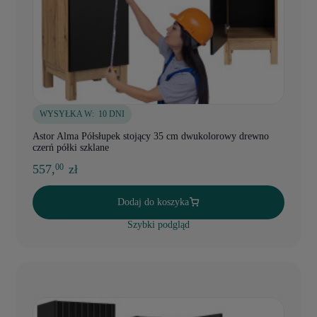
WYSYŁKA W:
10 DNI
Astor Alma Półsłupek stojący 35 cm dwukolorowy drewno
czerń półki szklane
557,
zł
00
Dodaj do koszyka
Szybki podgląd