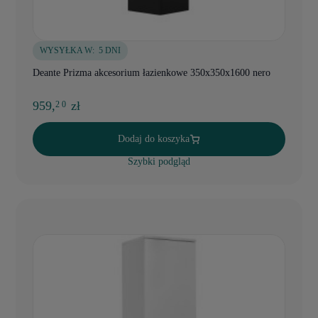
WYSYŁKA W:
5 DNI
Deante Prizma akcesorium łazienkowe 350x350x1600 nero
959,
zł
2 0
Dodaj do koszyka
Szybki podgląd