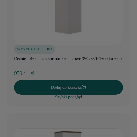
WYSYŁKA W:
5 DNI
Deante Prizma akcesorium łazienkowe 350x350x1600 kaszmir
959,
zł
2 0
Dodaj do koszyka
Szybki podgląd