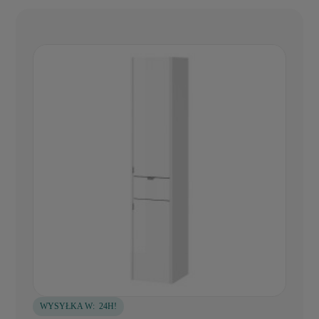
WYSYŁKA W:
24H!