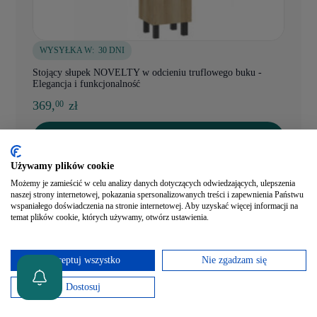
WYSYŁKA W:
30 DNI
Stojący słupek NOVELTY w odcieniu truflowego buku -
Elegancja i funkcjonalność
369,
zł
00
Dodaj do koszyka
Szybki podgląd
Używamy plików cookie
Możemy je zamieścić w celu analizy danych dotyczących odwiedzających, ulepszenia
naszej strony internetowej, pokazania spersonalizowanych treści i zapewnienia Państwu
wspaniałego doświadczenia na stronie internetowej. Aby uzyskać więcej informacji na
temat plików cookie, których używamy, otwórz ustawienia.
Akceptuj wszystko
Nie zgadzam się
Dostosuj