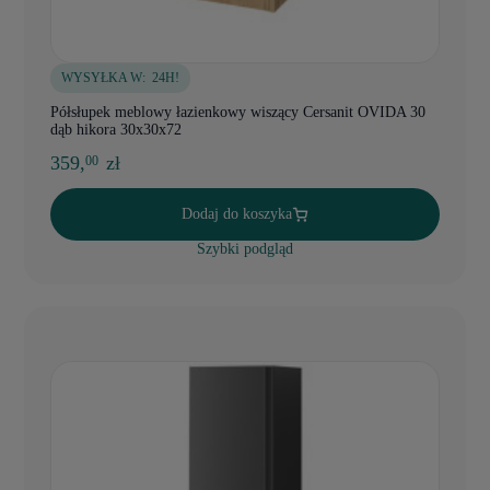
WYSYŁKA W:
24H!
Półsłupek meblowy łazienkowy wiszący Cersanit OVIDA 30
dąb hikora 30x30x72
359,
zł
00
Dodaj do koszyka
Szybki podgląd