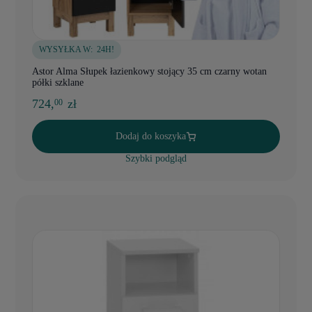
WYSYŁKA W:
24H!
Astor Alma Słupek łazienkowy stojący 35 cm czarny wotan
półki szklane
724,
zł
00
Dodaj do koszyka
Szybki podgląd