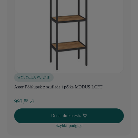
WYSYŁKA W:
24H!
Astor Półsłupek z szufladą i półką MODUS LOFT
993,
zł
00
Dodaj do koszyka
Szybki podgląd