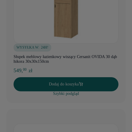
WYSYŁKA W:
24H!
Słupek meblowy łazienkowy wiszący Cersanit OVIDA 30 dąb
hikora 30x30x150cm
549,
zł
00
Dodaj do koszyka
Szybki podgląd