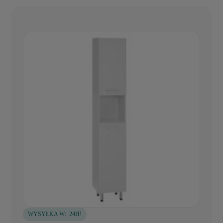
WYSYŁKA W:
24H!