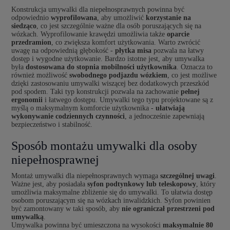
Konstrukcja umywalki dla niepełnosprawnych powinna być
odpowiednio
wyprofilowana
, aby umożliwić
korzystanie na
siedząco
, co jest szczególnie ważne dla osób poruszających się na
wózkach. Wyprofilowanie krawędzi umożliwia także
oparcie
przedramion
, co zwiększa komfort użytkowania. Warto zwrócić
uwagę na odpowiednią głębokość -
płytka misa
pozwala na łatwy
dostęp i wygodne użytkowanie. Bardzo istotne jest, aby umywalka
była
dostosowana do stopnia mobilności użytkownika
. Oznacza to
również możliwość
swobodnego podjazdu wózkiem
, co jest możliwe
dzięki zastosowaniu umywalki wiszącej bez dodatkowych przeszkód
pod spodem. Taki typ konstrukcji pozwala na zachowanie
pełnej
ergonomii
i łatwego dostępu. Umywalki tego typu projektowane są z
myślą o maksymalnym komforcie użytkownika -
ułatwiają
wykonywanie codziennych czynności
, a jednocześnie zapewniają
bezpieczeństwo i stabilność.
Sposób montażu umywalki dla osoby
niepełnosprawnej
Montaż umywalki dla niepełnosprawnych wymaga
szczególnej uwagi
.
Ważne jest, aby posiadała
syfon podtynkowy lub teleskopowy
, który
umożliwia maksymalne zbliżenie się do umywalki. To ułatwia dostęp
osobom poruszającym się na wózkach inwalidzkich. Syfon powinien
być zamontowany w taki sposób, aby
nie ograniczał przestrzeni pod
umywalką
.
Umywalka powinna być umieszczona na wysokości
maksymalnie 80