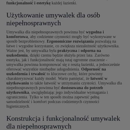
funkcjonalność i estetykę
każdej łazienki.
Użytkowanie umywalek dla osób
niepełnosprawnych
Umywalka dla niepełnosprawnych powinna być
wygodna i
komfortowa
, aby codzienne czynności mogły być wykonywane w
sposób bezproblemowy.
Ergonomiczne rozwiązania
pozwalają na
łatwe i wygodne korzystanie, co zwiększa niezależność użytkownika.
Ważne jest, by umywalka była
praktyczna
i
odporna na
uszkodzenia
, dzięki czemu będzie służyła przez lata. Zarówno
estetyka, jak i funkcjonalność mają tutaj ogromne znaczenie -
umywalka powinna komponować się z resztą łazienki, a jednocześnie
oferować wszystkie niezbędne udogodnienia.
Odporność na
uszkodzenia i trwałość
to kluczowe cechy, które powinny
charakteryzować każdy model. Warto pamiętać, że
łatwość w
użytkowaniu
to także łatwość w utrzymaniu czystości. Umywalka dla
niepełnosprawnych powinna być
dostosowana do potrzeb
użytkownika
, uwzględniając jego indywidualne wymagania i
ograniczenia. Tylko w ten sposób można zapewnić pełną
samodzielność i komfort podczas codziennych czynności
higienicznych.
Konstrukcja i funkcjonalność umywalek
dla niepełnosprawnych