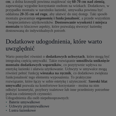
cm
, a dolna krawędź powinna znajdować się
60-70 cm nad ziemią
,
zapewniając wygodne korzystanie osobom na wózkach. Dodatkowo, w
przypadku montażu w narożniku łazienki, umywalka powinna być
oddalona
20-35 cm od rogu
, aby ułatwić do niej dostęp. Taki sposób
montażu gwarantuje
ergonomię i funkcjonalność
, a przede wszystkim
- bezpieczeństwo użytkowników.
Dostosowanie wysokości i miejsca
montażu
to kluczowe aspekty, które pozwalają stworzyć łazienkę
dostosowaną do indywidualnych potrzeb.
Dodatkowe udogodnienia, które warto
uwzględnić
Warto pomyśleć również o
dodatkowych uchwytach
, które mogą być
integralną częścią umywalki. Takie rozwiązanie
umożliwia uniknięcie
montażu dodatkowych wsporników
, co pozytywnie wpływa na
estetykę łazienki i ułatwia użytkowanie. Uchwyty w umywalce mogą
również pełnić funkcję
wieszaka na ręcznik
, co dodatkowo zwiększa
funkcjonalność tego elementu wyposażenia. To praktyczne
rozwiązanie, które łączy w sobie estetykę i użyteczność.
Szeroki blat
umywalki
pozwala na komfortowe korzystanie - można na nim
odłożyć kosmetyki, przybory toaletowe lub inne przedmioty potrzebne
podczas codziennych czynności.
Udogodnienia dla osób niepełnosprawnych:
Baterie umywalkowe
Uchwyty przyumywalkowe
Lustra łazienkowe