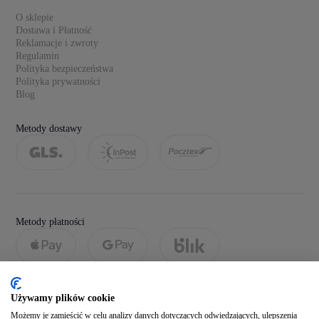
O sklepie
Dostawa i Płatność
Reklamacje i zwroty
Regulamin
Polityka bezpieczeństwa
Polityka prywatności
Blog
Metody dostawy
Metody płatności
Używamy plików cookie
Możemy je zamieścić w celu analizy danych dotyczących odwiedzających, ulepszenia