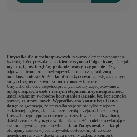
Umywalka dla niepełnosprawnych
to ważny element wyposażenia
łazienki, który pozwala na
codzienne czynności higieniczne
, takie jak
mycie rąk, mycie zębów, płukanie twarzy, czy golenie
. Dzięki
odpowiedniemu projektowi zapewnia osobom z ograniczoną
mobilnością
niezależność
i
komfort użytkowania
, zwiększając tym
samym
bezpieczeństwo i samodzielność
w łazience.
Umywalki dla osób niepełnosprawnych zostały zaprojektowane z
myślą o
wsparciu osób z różnymi stopniami niepełnosprawności
,
umożliwiając im
swobodne korzystanie z łazienki
bez konieczności
pomocy ze strony innych.
Wyprofilowana konstrukcja i łatwy
dostęp
to gwarancja, że umywalka staje się nie tylko miejscem
codziennej higieny, ale także przestrzenią przyjazną i bezpieczną.
Umywalki tego typu są dostępne w różnych wersjach i kształtach,
dzięki czemu każdy użytkownik może znaleźć model odpowiadający
swoim indywidualnym potrzebom.
Jako Pomyslowalazienka.pl
oferujemy szeroki wybór umywalek dostosowanych do osób
niepełnosprawnych - dzięki temu możemy zadbać o
komfort,