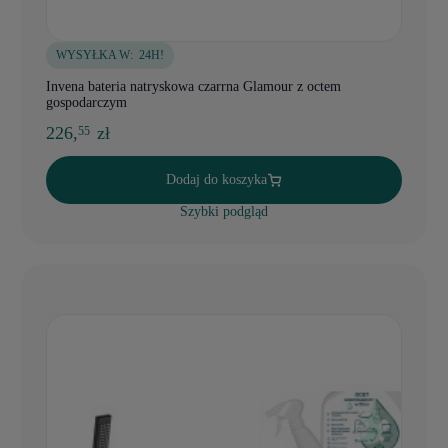
WYSYŁKA W:
24H!
Invena bateria natryskowa czarrna Glamour z octem
gospodarczym
226,
zł
55
Dodaj do koszyka
Szybki podgląd