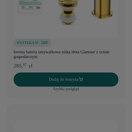
WYSYŁKA W:
24H!
Invena bateria umywalkowa niska złota Glamour z octem
gospodarczym
285,
zł
97
Dodaj do koszyka
Szybki podgląd