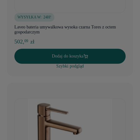
WYSYŁKA W:
24H!
Laveo bateria umywalkowa wysoka czarna Tores z octem
gospodarczym
502,
zł
09
Dodaj do koszyka
Szybki podgląd