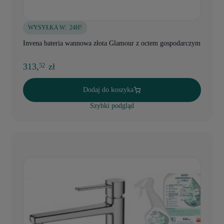
WYSYŁKA W:
24H!
Invena bateria wannowa złota Glamour z octem gospodarczym
313,
zł
52
Dodaj do koszyka
Szybki podgląd