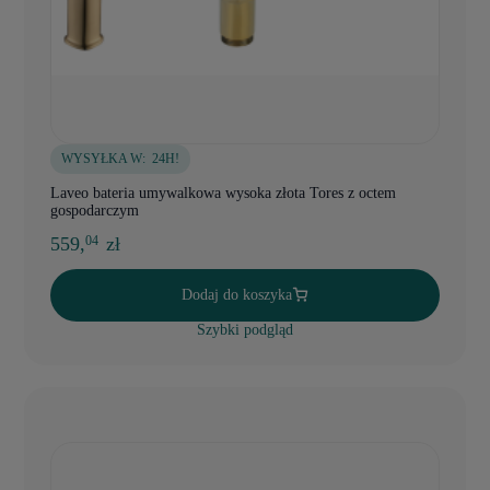
WYSYŁKA W:
24H!
Laveo bateria umywalkowa wysoka złota Tores z octem
gospodarczym
559,
zł
04
Dodaj do koszyka
Szybki podgląd