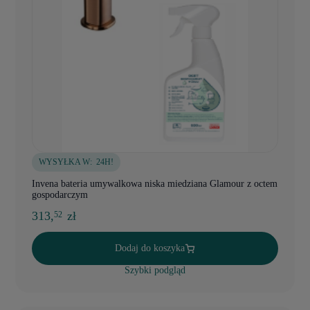
WYSYŁKA W:
24H!
Invena bateria umywalkowa niska miedziana Glamour z octem
gospodarczym
313,
zł
52
Dodaj do koszyka
Szybki podgląd