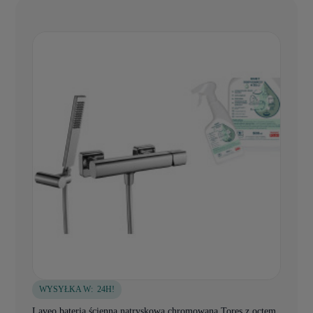
WYSYŁKA W:
24H!
Laveo bateria ścienna natryskowa chromowana Tores z octem