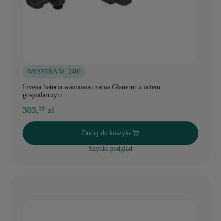
WYSYŁKA W:
24H!
Invena bateria wannowa czarna Glamour z octem
gospodarczym
303,
zł
19
Dodaj do koszyka
Szybki podgląd