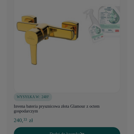
WYSYŁKA W:
24H!
Invena bateria prysznicowa złota Glamour z octem
gospodarczym
240,
zł
33