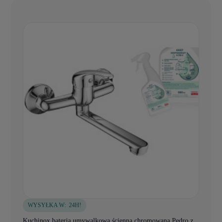
WYSYŁKA W:
24H!
Kuchinox bateria umywalkowa ścienna chromowana Pedro z