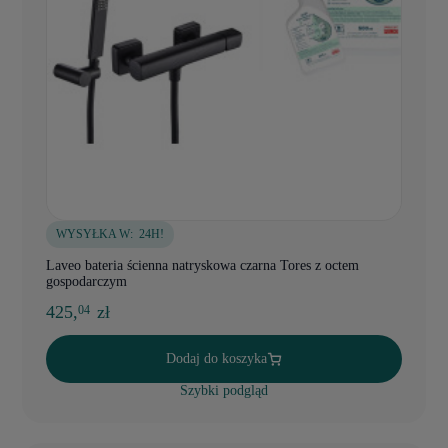
WYSYŁKA W:
24H!
Laveo bateria ścienna natryskowa czarna Tores z octem
gospodarczym
425,
zł
04
Dodaj do koszyka
Szybki podgląd