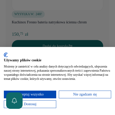
WYSYŁKA W:
24H!
Kuchinox Fresno bateria natryskowa ścienna chrom
150,
zł
75
Dodaj do koszyka
Szybki podgląd
Używamy plików cookie
Możemy je zamieścić w celu analizy danych dotyczących odwiedzających, ulepszenia
naszej strony internetowej, pokazania spersonalizowanych treści i zapewnienia Państwu
wspaniałego doświadczenia na stronie internetowej. Aby uzyskać więcej informacji na
temat plików cookie, których używamy, otwórz ustawienia.
Akceptuj wszystko
Nie zgadzam się
Dostosuj