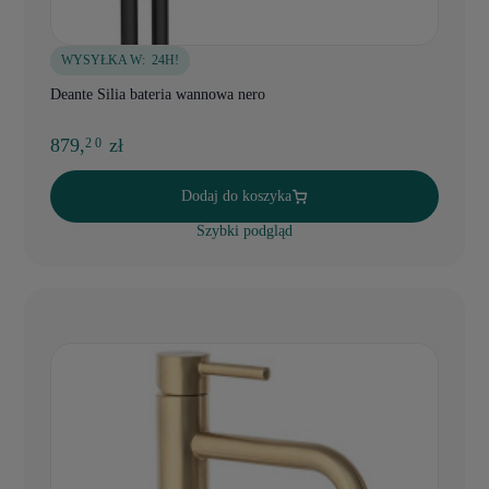
WYSYŁKA W:
24H!
Deante Silia bateria wannowa nero
879,
zł
2 0
Dodaj do koszyka
Szybki podgląd