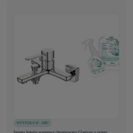
WYSYŁKA W:
24H!
Invena bateria wannowa chromowana Glamour z octem