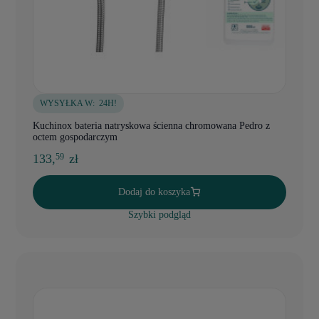
WYSYŁKA W:
24H!
Kuchinox bateria natryskowa ścienna chromowana Pedro z
octem gospodarczym
133,
zł
59
Dodaj do koszyka
Szybki podgląd