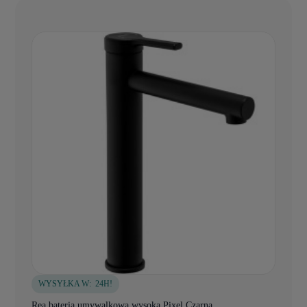
WYSYŁKA W:
24H!
Rea bateria umywalkowa wysoka Pixel Czarna