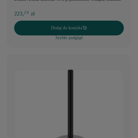
223,
zł
2 0
Dodaj do koszyka
Szybki podgląd