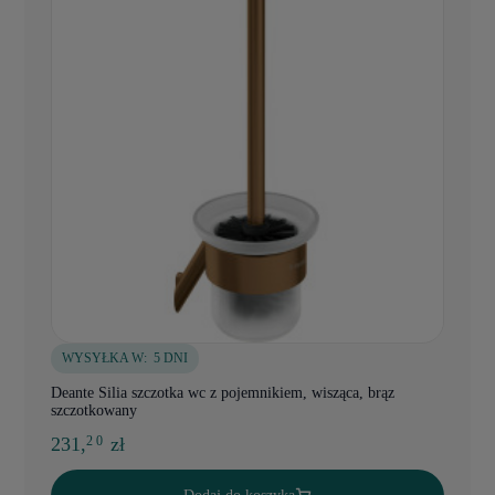
WYSYŁKA W:
5 DNI
Deante Silia szczotka wc z pojemnikiem, wisząca, brąz
szczotkowany
231,
zł
2 0