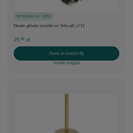
WYSYŁKA W:
5 DNI
Deante główka szczotki wc Silia adi_x712
29,
zł
98
Dodaj do koszyka
Szybki podgląd