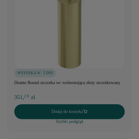
WYSYŁKA W:
5 DNI
Deante Round szczotka wc wolnostojąca złoty szczotkowany
351,
zł
2 0
Dodaj do koszyka
Szybki podgląd