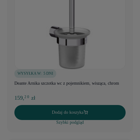
WYSYŁKA W:
5 DNI
Deante Arnika szczotka wc z pojemnikiem, wisząca, chrom
159,
zł
2 0
Dodaj do koszyka
Szybki podgląd