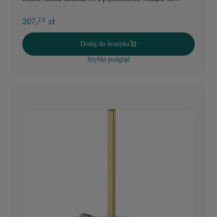
207,
zł
2 0
Dodaj do koszyka
Szybki podgląd