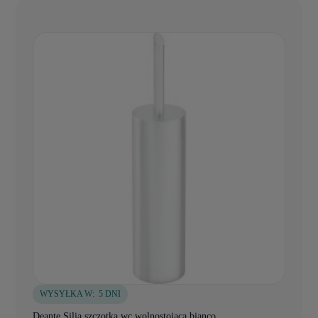
WYSYŁKA W:
5 DNI
Deante Silia szczotka wc wolnostojąca bianco