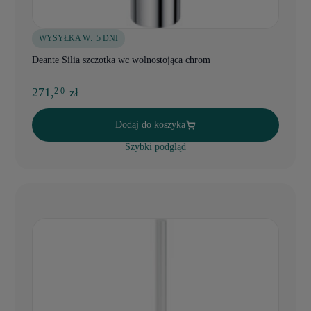
WYSYŁKA W:
5 DNI
Deante Silia szczotka wc wolnostojąca chrom
271,
zł
2 0
Dodaj do koszyka
Szybki podgląd