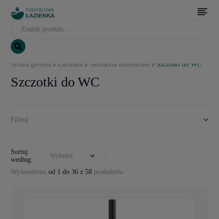
Strona główna
Łazienka
Akcesoria łazienkowe
Szczotki do WC
Szczotki do WC
Filtruj
Sortuj
Wybierz
według:
Wyświetlono
od 1 do 36 z 58
produktów