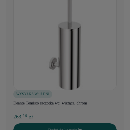
WYSYŁKA W:
5 DNI
Deante Temisto szczotka wc, wisząca, chrom
263,
zł
2 0