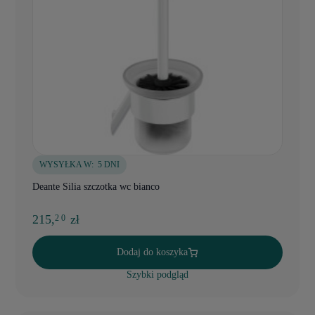
WYSYŁKA W:
5 DNI
Deante Silia szczotka wc bianco
215,
zł
2 0
Dodaj do koszyka
Szybki podgląd