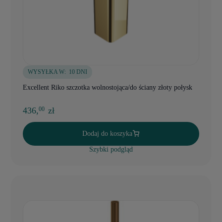
WYSYŁKA W:
10 DNI
Excellent Riko szczotka wolnostojąca/do ściany złoty połysk
436,
zł
00
Dodaj do koszyka
Szybki podgląd