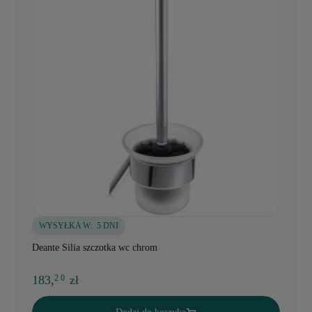
WYSYŁKA W:
5 DNI
Deante Silia szczotka wc chrom
183,
zł
2 0