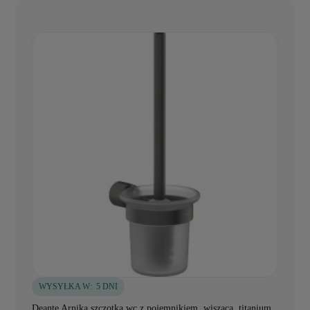
WYSYŁKA W:
5 DNI
Deante Arnika szczotka wc z pojemnikiem, wisząca, titanium