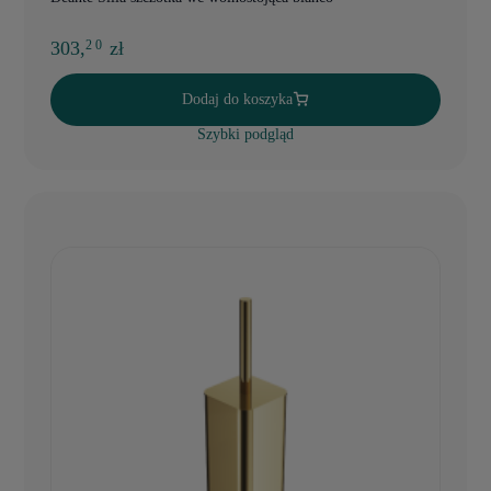
303,
zł
2 0
Dodaj do koszyka
Szybki podgląd