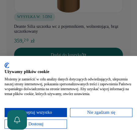
WYSYŁKA W:
5 DNI
Deante Silia szczotka wc z pojemnikiem, wolnostojąca, brąz
szczotkowany
359,
zł
2 0
Dodaj do koszyka
Szybki podgląd
Używamy plików cookie
Możemy je zamieścić w celu analizy danych dotyczących odwiedzających, ulepszenia
naszej strony internetowej, pokazania spersonalizowanych treści i zapewnienia Państwu
wspaniałego doświadczenia na stronie internetowej. Aby uzyskać więcej informacji na
temat plików cookie, których używamy, otwórz ustawienia.
Akceptuj wszystko
Nie zgadzam się
Dostosuj