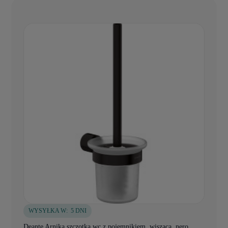
WYSYŁKA W:
5 DNI
Deante Arnika szczotka wc z pojemnikiem, wisząca, nero