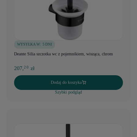
WYSYŁKA W:
5 DNI
Deante Silia szczotka wc z pojemnikiem, wisząca, chrom
207,
zł
2 0
Dodaj do koszyka
Szybki podgląd