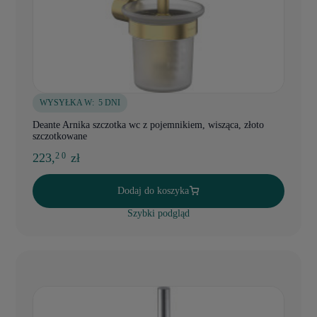
WYSYŁKA W:
5 DNI
Deante Arnika szczotka wc z pojemnikiem, wisząca, złoto
szczotkowane
223,
zł
2 0
Dodaj do koszyka
Szybki podgląd