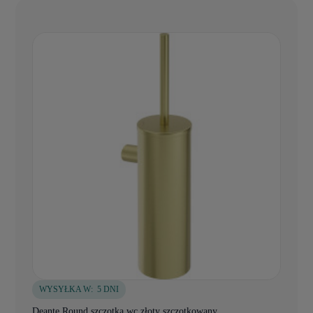
WYSYŁKA W:
5 DNI
Deante Round szczotka wc złoty szczotkowany