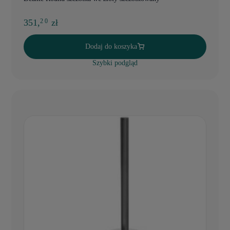
351,
zł
2 0
Dodaj do koszyka
Szybki podgląd