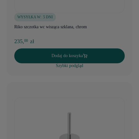
WYSYŁKA W:
5 DNI
Riko szczotka wc wisząca szklana, chrom
235,
zł
00
Dodaj do koszyka
Szybki podgląd