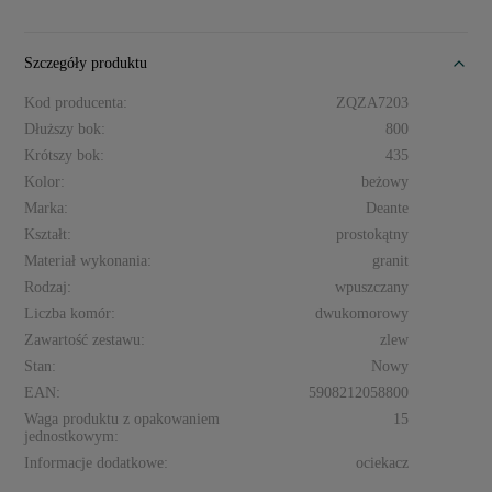
Szczegóły produktu
Kod producenta:
ZQZA7203
Dłuższy bok:
800
Krótszy bok:
435
Kolor:
beżowy
Marka:
Deante
Kształt:
prostokątny
Materiał wykonania:
granit
Rodzaj:
wpuszczany
Liczba komór:
dwukomorowy
Zawartość zestawu:
zlew
Stan:
Nowy
EAN:
5908212058800
Waga produktu z opakowaniem
15
jednostkowym:
Informacje dodatkowe:
ociekacz