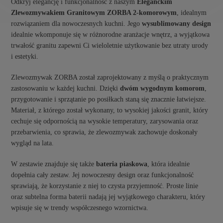
Odkryj elegancję i funkcjonalność z naszym
Eleganckim
Zlewozmywakiem Granitowym ZORBA 2-komorowym
, idealnym
rozwiązaniem dla nowoczesnych kuchni. Jego
wysublimowany design
idealnie wkomponuje się w różnorodne aranżacje wnętrz, a wyjątkowa
trwałość granitu zapewni Ci wieloletnie użytkowanie bez utraty urody
i estetyki.
Zlewozmywak ZORBA został zaprojektowany z myślą o praktycznym
zastosowaniu w każdej kuchni. Dzięki
dwóm wygodnym komorom
,
przygotowanie i sprzątanie po posiłkach staną się znacznie łatwiejsze.
Materiał, z którego został wykonany, to wysokiej jakości granit, który
cechuje się odpornością na wysokie temperatury, zarysowania oraz
przebarwienia, co sprawia, że zlewozmywak zachowuje doskonały
wygląd na lata.
W zestawie znajduje się także
bateria piaskowa
, która idealnie
dopełnia cały zestaw. Jej nowoczesny design oraz funkcjonalność
sprawiają, że korzystanie z niej to czysta przyjemność. Proste linie
oraz subtelna forma baterii nadają jej wyjątkowego charakteru, który
wpisuje się w trendy współczesnego wzornictwa.