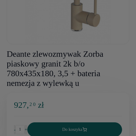
Deante zlewozmywak Zorba
piaskowy granit 2k b/o
780x435x180, 3,5 + bateria
nemezja z wylewką u
927,
zł
2 0
-
+
Do koszyka