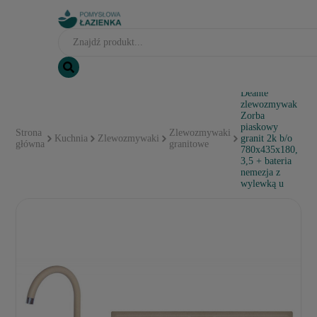
Deante
zlewozmywak
Zorba
piaskowy
Strona
Zlewozmywaki
Kuchnia
Zlewozmywaki
granit 2k b/o
główna
granitowe
780x435x180,
3,5 + bateria
nemezja z
wylewką u