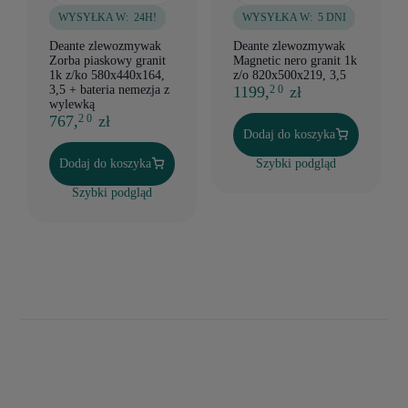
WYSYŁKA W:
24H!
WYSYŁKA W:
5 DNI
Deante zlewozmywak
Deante zlewozmywak
Zorba piaskowy granit
Magnetic nero granit 1k
1k z/ko 580x440x164,
z/o 820x500x219, 3,5
3,5 + bateria nemezja z
1199,
zł
2 0
wylewką
767,
zł
2 0
Dodaj do koszyka
Dodaj do koszyka
Szybki podgląd
Szybki podgląd