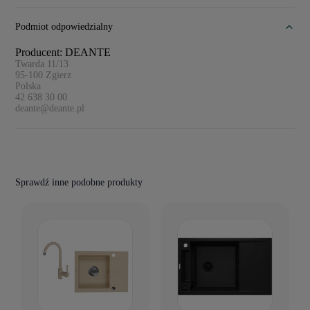
Podmiot odpowiedzialny
Producent: DEANTE
Twarda 11/13
95-100
Zgierz
Polska
42 638 30 00
deante@deante.pl
Sprawdź inne podobne produkty