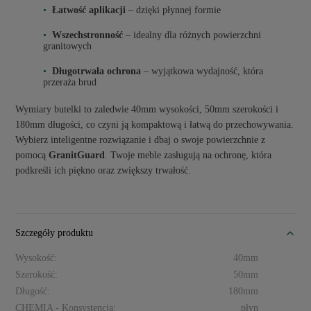
Łatwość aplikacji
– dzięki płynnej formie
Wszechstronność
– idealny dla różnych powierzchni
granitowych
Długotrwała ochrona
– wyjątkowa wydajność, która
przeraża brud
Wymiary butelki to zaledwie 40mm wysokości, 50mm szerokości i
180mm długości, co czyni ją kompaktową i łatwą do przechowywania.
Wybierz inteligentne rozwiązanie i dbaj o swoje powierzchnie z
pomocą
GranitGuard
. Twoje meble zasługują na ochronę, która
podkreśli ich piękno oraz zwiększy trwałość.
Szczegóły produktu
Wysokość:
40mm
Szerokość:
50mm
Długość:
180mm
CHEMIA - Konsystencja:
płyn