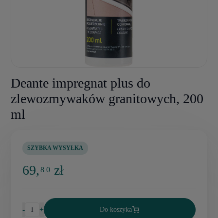
Deante impregnat plus do
zlewozmywaków granitowych, 200
ml
SZYBKA WYSYŁKA
69,
zł
8 0
-
+
Do koszyka