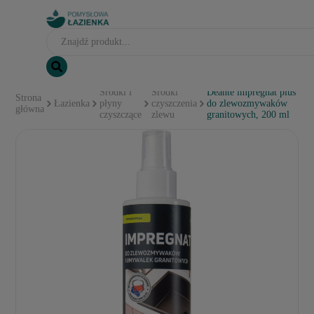
Środki i
Środki
Deante impregnat plus
Strona
Łazienka
płyny
czyszczenia
do zlewozmywaków
główna
czyszczące
zlewu
granitowych, 200 ml