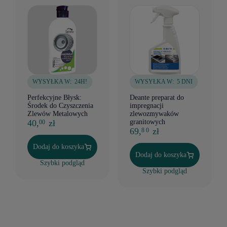
WYSYŁKA W:
24H!
WYSYŁKA W:
5 DNI
Perfekcyjne Błysk:
Deante preparat do
Środek do Czyszczenia
impregnacji
Zlewów Metalowych
zlewozmywaków
40,
zł
granitowych
00
69,
zł
8 0
Dodaj do koszyka
Dodaj do koszyka
Szybki podgląd
Szybki podgląd