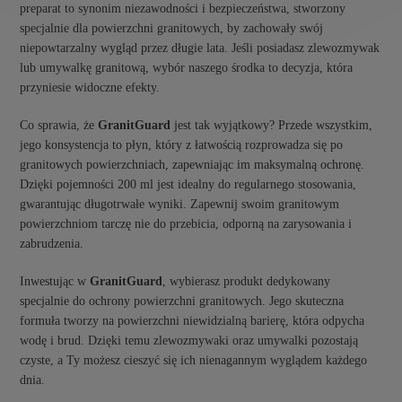
preparat to synonim niezawodności i bezpieczeństwa, stworzony
specjalnie dla powierzchni granitowych, by zachowały swój
niepowtarzalny wygląd przez długie lata. Jeśli posiadasz zlewozmywak
lub umywalkę granitową, wybór naszego środka to decyzja, która
przyniesie widoczne efekty.
Co sprawia, że
GranitGuard
jest tak wyjątkowy? Przede wszystkim,
jego konsystencja to płyn, który z łatwością rozprowadza się po
granitowych powierzchniach, zapewniając im maksymalną ochronę.
Dzięki pojemności 200 ml jest idealny do regularnego stosowania,
gwarantując długotrwałe wyniki. Zapewnij swoim granitowym
powierzchniom tarczę nie do przebicia, odporną na zarysowania i
zabrudzenia.
Inwestując w
GranitGuard
, wybierasz produkt dedykowany
specjalnie do ochrony powierzchni granitowych. Jego skuteczna
formuła tworzy na powierzchni niewidzialną barierę, która odpycha
wodę i brud. Dzięki temu zlewozmywaki oraz umywalki pozostają
czyste, a Ty możesz cieszyć się ich nienagannym wyglądem każdego
dnia.