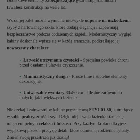
Dodatkowe elementy
zabezpieczające
gwarantują stabilność i
trwałość
konstrukcji na wiele lat.
Wśród jej zalet można wymienić niezwykle
odporne na uszkodzenia
szyby z hartowanego szkła, które dodają elegancji i zapewniają
bezpieczeństwo
podczas codziennych kąpieli. Modernistyczny wygląd
kabiny doskonale wpisze się w każdą aranżację, podkreślając jej
nowoczesny charakter
.
Łatwość utrzymania czystości
- Specjalna powłoka chroni
przed osadami i ułatwia czyszczenie.
Minimalistyczny design
- Proste linie i subtelne elementy
dekoracyjne.
Uniwersalne wymiary
80x80 cm - Idealne zarówno do
małych, jak i większych łazienek.
Nie czekaj i zainwestuj w kabinę prysznicową
STYLIO 80
, która łączy
w sobie
praktyczność
i
styl
. Dzięki niej Twoja łazienka stanie się
miejscem pełnym
relaksu i luksusu
. Przy każdym kroku odkryjesz
wyjątkową jakość i precyzję detali, które odmienią codzienne rytuały.
Zmień swoją przestrzeń już dzisiaj!