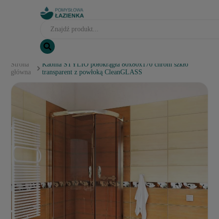
Strona
Kabina STYLIO półokrągła 80x80x170 chrom szkło
główna
transparent z powłoką CleanGLASS