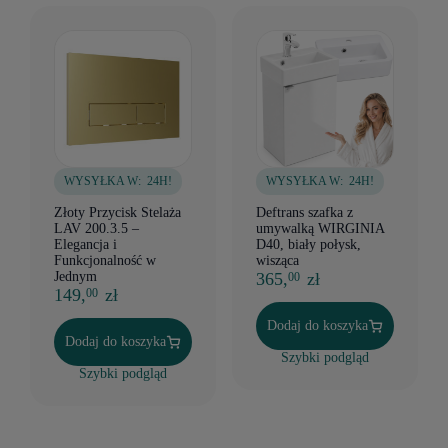
WYSYŁKA W:
24H!
WYSYŁKA W:
24H!
Złoty Przycisk Stelaża
Deftrans szafka z
LAV 200.3.5 –
umywalką WIRGINIA
Elegancja i
D40, biały połysk,
Funkcjonalność w
wisząca
Jednym
365,
zł
00
149,
zł
00
Dodaj do koszyka
Dodaj do koszyka
Szybki podgląd
Szybki podgląd