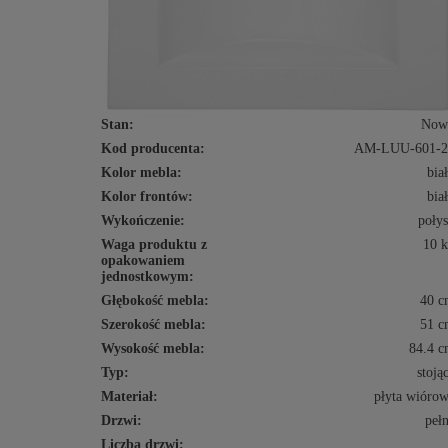
Stan:
Now
Kod producenta:
AM-LUU-601-2
Kolor mebla:
bia
Kolor frontów:
bia
Wykończenie:
poły
Waga produktu z
10 
opakowaniem
jednostkowym:
Głębokość mebla:
40 c
Szerokość mebla:
51 c
Wysokość mebla:
84.4 
Typ:
stoją
Materiał:
płyta wióro
Drzwi:
peł
Liczba drzwi: