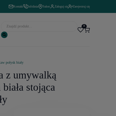
Kontakt
Infolinia
Salon
Zaloguj się
Zarejestruj się
0
taw połysk biały
ka z umywalką
biała stojąca
ły