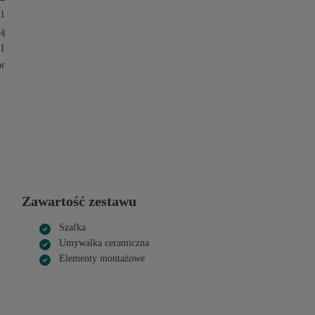
1
ą
1
or
Zawartość zestawu
Szafka
Umywalka ceramiczna
Elementy montażowe