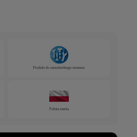
Produkt do samodzielnego montażu
Polska marka