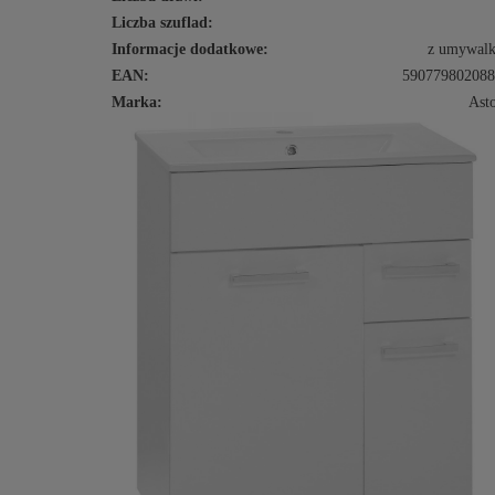
Liczba szuflad:
Informacje dodatkowe:
z umywalk
EAN:
590779802088
Marka:
Ast