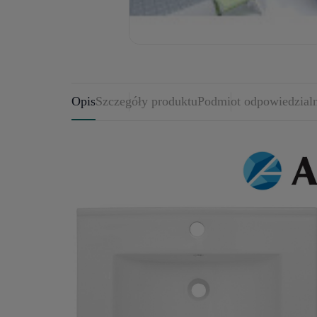
Opis
Szczegóły produktu
Podmiot odpowiedzial