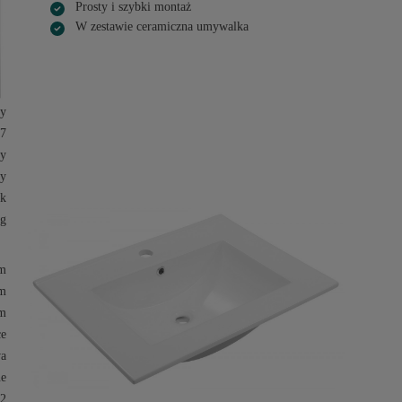
Prosty i szybki montaż
W zestawie ceramiczna umywalka
y
7
ły
ły
sk
kg
m
m
cm
ce
wa
ne
2