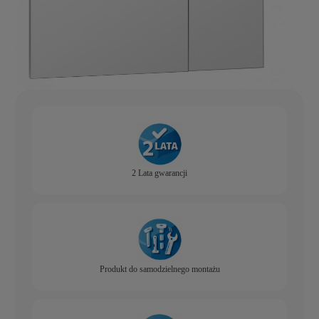
2 Lata gwarancji
Produkt do samodzielnego montażu