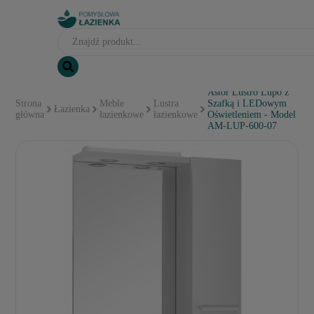
Astor Lustro Lupo z
Strona
Meble
Lustra
Szafką i LEDowym
Łazienka
główna
łazienkowe
łazienkowe
Oświetleniem - Model
AM-LUP-600-07