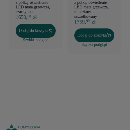
z półką, oświetlenie
z półką, oświetlenie
LED mata grzewcza,
LED mata grzewcza,
czarny mat
miedziany
1650,
zł
szczotkowany
00
1759,
zł
99
Dodaj do koszyka
Dodaj do koszyka
Szybki podgląd
Szybki podgląd