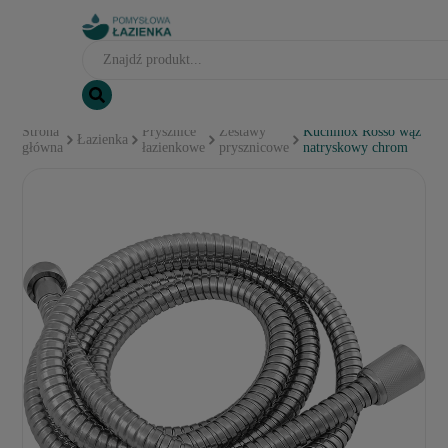
Strona
Prysznice
Zestawy
Kuchinox Rosso wąż
Łazienka
główna
łazienkowe
prysznicowe
natryskowy chrom