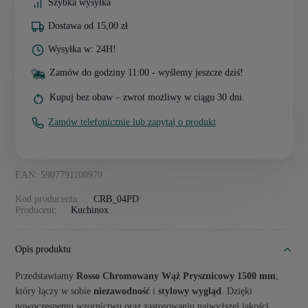
Szybka wysyłka
Dostawa od 15,00 zł
Wysyłka w: 24H!
Zamów do godziny 11:00 - wyślemy jeszcze dziś!
Kupuj bez obaw – zwrot możliwy w ciągu 30 dni.
Zamów telefonicznie lub zapytaj o produkt
EAN: 5907791100979
Kod producenta:
CRB_04PD
Producent:
Kuchinox
Opis produktu
Przedstawiamy
Rosso Chromowany Wąż Prysznicowy 1500 mm
,
który łączy w sobie
niezawodność
i
stylowy wygląd
. Dzięki
nowoczesnemu wzornictwu oraz zastosowaniu najwyższej jakości