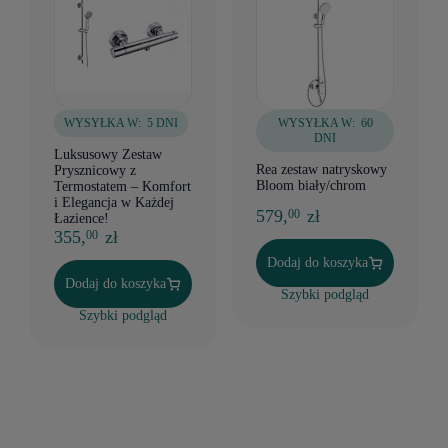
WYSYŁKA W:
5 DNI
WYSYŁKA W:
60
DNI
Luksusowy Zestaw
Rea zestaw natryskowy
Prysznicowy z
Bloom biały/chrom
Termostatem – Komfort
i Elegancja w Każdej
579,
zł
00
Łazience!
355,
zł
00
Dodaj do koszyka
Dodaj do koszyka
Szybki podgląd
Szybki podgląd