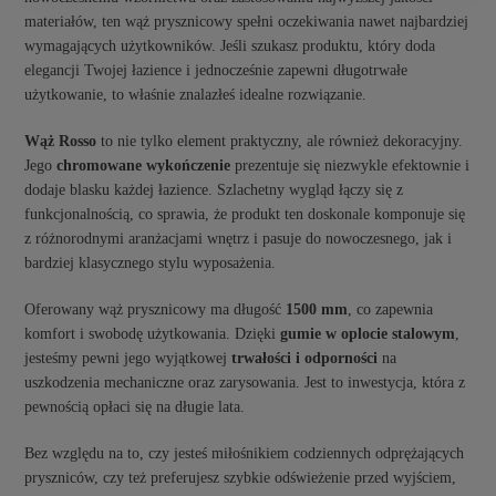
materiałów, ten wąż prysznicowy spełni oczekiwania nawet najbardziej
wymagających użytkowników. Jeśli szukasz produktu, który doda
elegancji Twojej łazience i jednocześnie zapewni długotrwałe
użytkowanie, to właśnie znalazłeś idealne rozwiązanie.
Wąż Rosso
to nie tylko element praktyczny, ale również dekoracyjny.
Jego
chromowane wykończenie
prezentuje się niezwykle efektownie i
dodaje blasku każdej łazience. Szlachetny wygląd łączy się z
funkcjonalnością, co sprawia, że produkt ten doskonale komponuje się
z różnorodnymi aranżacjami wnętrz i pasuje do nowoczesnego, jak i
bardziej klasycznego stylu wyposażenia.
Oferowany wąż prysznicowy ma długość
1500 mm
, co zapewnia
komfort i swobodę użytkowania. Dzięki
gumie w oplocie stalowym
,
jesteśmy pewni jego wyjątkowej
trwałości i odporności
na
uszkodzenia mechaniczne oraz zarysowania. Jest to inwestycja, która z
pewnością opłaci się na długie lata.
Bez względu na to, czy jesteś miłośnikiem codziennych odprężających
pryszniców, czy też preferujesz szybkie odświeżenie przed wyjściem,