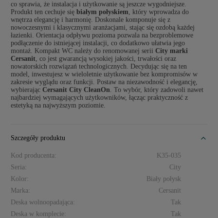
co sprawia, że instalacja i użytkowanie są jeszcze wygodniejsze.
Produkt ten cechuje się
białym połyskiem
, który wprowadza do
wnętrza elegancję i harmonię. Doskonale komponuje się z
nowoczesnymi i klasycznymi aranżacjami, stając się ozdobą każdej
łazienki. Orientacja odpływu pozioma pozwala na bezproblemowe
podłączenie do istniejącej instalacji, co dodatkowo ułatwia jego
montaż. Kompakt WC należy do renomowanej serii
City marki
Cersanit
, co jest gwarancją wysokiej jakości, trwałości oraz
nowatorskich rozwiązań technologicznych. Decydując się na ten
model, inwestujesz w wieloletnie użytkowanie bez kompromisów w
zakresie wyglądu oraz funkcji. Postaw na niezawodność i elegancję,
wybierając
Cersanit City CleanOn
. To wybór, który zadowoli nawet
najbardziej wymagających użytkowników, łącząc praktyczność z
estetyką na najwyższym poziomie.
Szczegóły produktu
Kod producenta:
K35-035
Seria:
City
Kolor:
Biały połysk
Marka:
Cersanit
Deska wolnoopadająca:
Tak
Deska w komplecie:
Tak