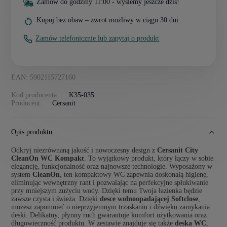
Zamów do godziny 11:00 - wyślemy jeszcze dziś!
Kupuj bez obaw – zwrot możliwy w ciągu 30 dni.
Zamów telefonicznie lub zapytaj o produkt
EAN: 5902115727160
Kod producenta:
K35-035
Producent:
Cersanit
Opis produktu
Odkryj niezrównaną jakość i nowoczesny design z
Cersanit City
CleanOn WC Kompakt
. To wyjątkowy produkt, który łączy w sobie
elegancję, funkcjonalność oraz najnowsze technologie. Wyposażony w
system
CleanOn
, ten kompaktowy WC zapewnia doskonałą higienę,
eliminując wewnętrzny rant i pozwalając na perfekcyjne spłukiwanie
przy mniejszym zużyciu wody. Dzięki temu Twoja łazienka będzie
zawsze czysta i świeża. Dzięki
desce wolnoopadającej Softclose
,
możesz zapomnieć o nieprzyjemnym trzaskaniu i dźwięku zamykania
deski. Delikatny, płynny ruch gwarantuje komfort użytkowania oraz
długowieczność produktu. W zestawie znajduje się także
deska WC
,