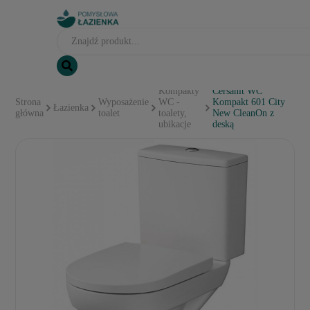
Kompakty
Cersanit WC
Strona
Wyposażenie
WC -
Kompakt 601 City
Łazienka
główna
toalet
toalety,
New CleanOn z
ubikacje
deską