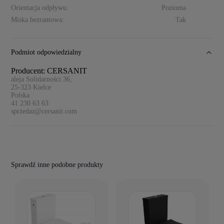
Orientacja odpływu:
Pozioma
Miska bezrantowa:
Tak
Podmiot odpowiedzialny
Producent: CERSANIT
aleja Solidarności 36,
25-323
Kielce
Polska
41 230 63 63
sprzedaz@cersanit.com
Sprawdź inne podobne produkty