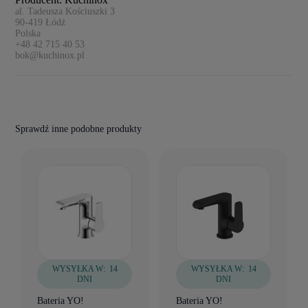
al. Tadeusza Kościuszki 3
90-419
Łódź
Polska
+48 42 715 40 53
bok@kuchinox.pl
Sprawdź inne podobne produkty
WYSYŁKA W:
14
WYSYŁKA W:
14
DNI
DNI
Bateria YO!
Bateria YO!