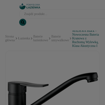
MADERA Black -
Nowoczesna Bateria
Strona
Baterie
Baterie
Łazienka
Kranowa z
główna
łazienkowe
umywalkowe
Ruchomą Wylewką,
Klasa Akustyczna I