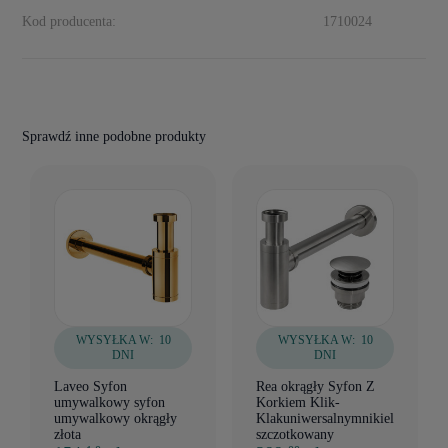
Kod producenta:
1710024
Sprawdź inne podobne produkty
WYSYŁKA W:
10
WYSYŁKA W:
10
DNI
DNI
Laveo Syfon
Rea okrągły Syfon Z
umywalkowy syfon
Korkiem Klik-
umywalkowy okrągły
Klakuniwersalnymnikiel
złota
szczotkowany