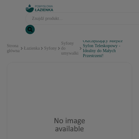
Oszczędzający Miejsce
Syfony
Strona
Syfon Teleskopowy -
Łazienka
Syfony
do
główna
Idealny do Małych
umywalki
Przestrzeni!