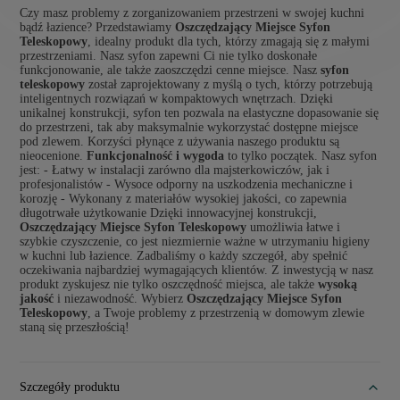
Czy masz problemy z zorganizowaniem przestrzeni w swojej kuchni
bądź łazience? Przedstawiamy
Oszczędzający Miejsce Syfon
Teleskopowy
, idealny produkt dla tych, którzy zmagają się z małymi
przestrzeniami. Nasz syfon zapewni Ci nie tylko doskonałe
funkcjonowanie, ale także zaoszczędzi cenne miejsce. Nasz
syfon
teleskopowy
został zaprojektowany z myślą o tych, którzy potrzebują
inteligentnych rozwiązań w kompaktowych wnętrzach. Dzięki
unikalnej konstrukcji, syfon ten pozwala na elastyczne dopasowanie się
do przestrzeni, tak aby maksymalnie wykorzystać dostępne miejsce
pod zlewem. Korzyści płynące z używania naszego produktu są
nieocenione.
Funkcjonalność i wygoda
to tylko początek. Nasz syfon
jest: - Łatwy w instalacji zarówno dla majsterkowiczów, jak i
profesjonalistów - Wysoce odporny na uszkodzenia mechaniczne i
korozję - Wykonany z materiałów wysokiej jakości, co zapewnia
długotrwałe użytkowanie Dzięki innowacyjnej konstrukcji,
Oszczędzający Miejsce Syfon Teleskopowy
umożliwia łatwe i
szybkie czyszczenie, co jest niezmiernie ważne w utrzymaniu higieny
w kuchni lub łazience. Zadbaliśmy o każdy szczegół, aby spełnić
oczekiwania najbardziej wymagających klientów. Z inwestycją w nasz
produkt zyskujesz nie tylko oszczędność miejsca, ale także
wysoką
jakość
i niezawodność. Wybierz
Oszczędzający Miejsce Syfon
Teleskopowy
, a Twoje problemy z przestrzenią w domowym zlewie
staną się przeszłością!
Szczegóły produktu