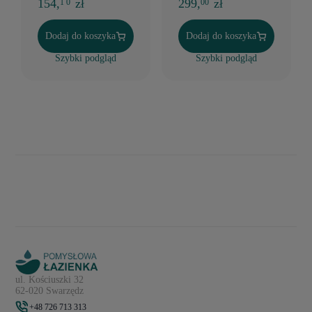
154,
zł
299,
zł
1 0
00
Dodaj do koszyka
Dodaj do koszyka
Szybki podgląd
Szybki podgląd
ul. Kościuszki 32
62-020 Swarzędz
+48 726 713 313