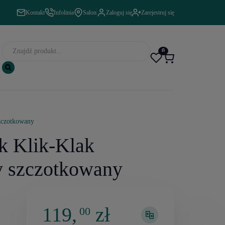
Kontakt
Infolinia
Salon
Zaloguj się
Zarejestruj się
0
szczotkowany
k Klik-Klak
y szczotkowany
119,
zł
00