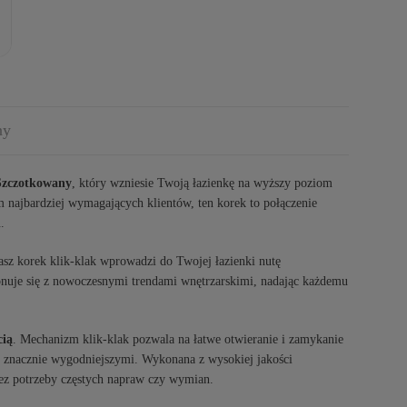
ny
Szczotkowany
, który wzniesie Twoją łazienkę na wyższy poziom
 najbardziej wymagających klientów, ten korek to połączenie
.
nasz korek klik-klak wprowadzi do Twojej łazienki nutę
onuje się z nowoczesnymi trendami wnętrzarskimi, nadając każdemu
cią
. Mechanizm klik-klak pozwala na łatwe otwieranie i zamykanie
i znacznie wygodniejszymi. Wykonana z wysokiej jakości
ez potrzeby częstych napraw czy wymian.