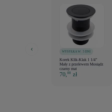
WYSYŁKA W:
5 DNI
Korek Klik-Klak 1 1/4"
Mały z przelewem Mosiądz
czarny mat
70,
zł
00