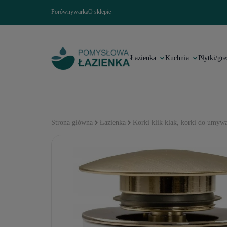
Porównywarka
O sklepie
Łazienka
Kuchnia
Płytki/gre
Strona główna
Łazienka
Korki klik klak, korki do umyw