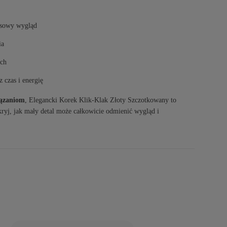
usowy wygląd
ia
ych
 czas i energię
ązaniom
, Elegancki Korek Klik-Klak Złoty Szczotkowany to
ryj, jak mały detal może całkowicie odmienić wygląd i