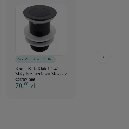
WYSYŁKA W:
14 DNI
WYSYŁKA W:
5 DNI
Korek Klik-Klak 1 1/4"
Korek Klik-Klak 1 1
Mały bez przelewu Mosiądz
Duży z przelewem 
czarny mat
czarny mat
70,
zł
82,
zł
00
00