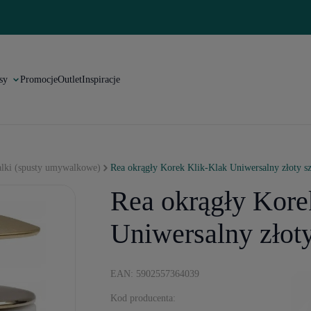
sy
Promocje
Outlet
Inspiracje
alki (spusty umywalkowe)
Rea okrągły Korek Klik-Klak Uniwersalny złoty 
Rea okrągły Kore
Uniwersalny złot
EAN: 5902557364039
Kod producenta: