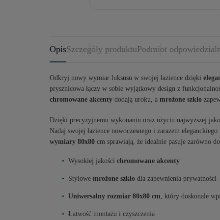
Opis
Szczegóły produktu
Podmiot odpowiedzial
Odkryj nowy wymiar luksusu w swojej łazience dzięki
elega
prysznicowa łączy w sobie wyjątkowy design z funkcjonalno
chromowane akcenty
dodają uroku, a
mrożone szkło
zapewn
Dzięki precyzyjnemu wykonaniu oraz użyciu najwyższej jakoś
Nadaj swojej łazience nowoczesnego i zarazem eleganckiego 
wymiary 80x80
cm sprawiają, że idealnie pasuje zarówno do 
Wysokiej jakości
chromowane akcenty
Stylowe
mrożone szkło
dla zapewnienia prywatności
Uniwersalny rozmiar 80x80 cm
, który doskonale wp
Łatwość montażu i czyszczenia