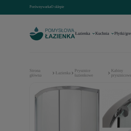
Porównywarka
O sklepie
Łazienka
Kuchnia
Płytki/gre
Strona
Prysznice
Kabiny
Łazienka
główna
łazienkowe
prysznicow