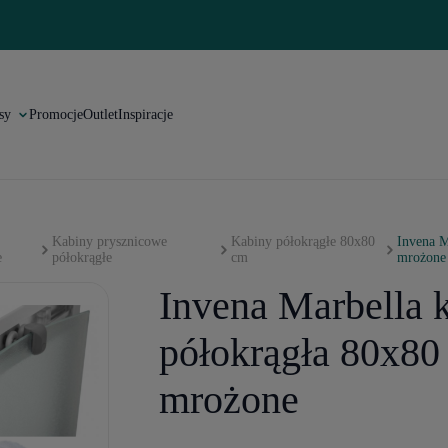
sy
Promocje
Outlet
Inspiracje
Kabiny prysznicowe
Kabiny półokrągłe 80x80
Invena M
e
półokrągłe
cm
mrożone
Invena Marbella 
półokrągła 80x80
mrożone