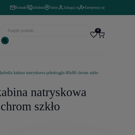
Kontakt
Infolinia
Salon
Zaloguj się
Zarejestruj się
0
arbella kabina natryskowa półokrągła 80x80 chrom szkło
kabina natryskowa
 chrom szkło