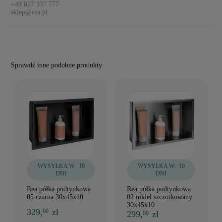
+48 857 337 777
sklep@rea.pl
Sprawdź inne podobne produkty
WYSYŁKA W:
10
WYSYŁKA W:
10
DNI
DNI
Rea półka podtynkowa
Rea półka podtynkowa
05 czarna 30x45x10
02 nikiel szczotkowany
30x45x10
329,
zł
00
299,
zł
00