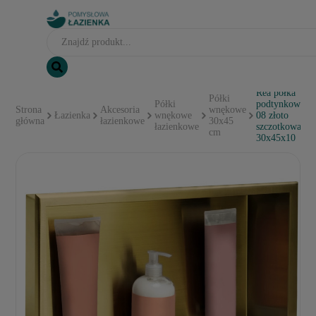
Rea półka
Półki
Półki
podtynkowa
Strona
Akcesoria
wnękowe
Łazienka
wnękowe
08 złoto
główna
łazienkowe
30x45
łazienkowe
szczotkowane
cm
30x45x10