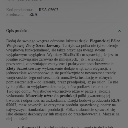
Kod producenta:
REA-05607
Producent:
REA
Opis produktu
Dodaj do swojego wnętrza odrobinę luksusu dzięki
Eleganckiej Półce
Wnękowej Złoty Szczotkowany
. Ta stylowa półka nie tylko oferuje
wyjątkową funkcjonalność, ale także przyciąga uwagę swoim
wyjątkowym wyglądem. Wymiary 30x45x10 cm sprawiają, że jest to
idealne rozwiązanie zarówno do mniejszych, jak i większych
przestrzeni, zapewniające estetyczne i praktyczne przechowywanie.
Złoty Szczotkowany
wykończenie dodaje wnętrzom elegancji, a
jednocześnie wkomponowuje się perfekcyjnie w nowoczesne trendy
wnętrzarskie. Jego uniwersalność umożliwia instalację w różnych
pomieszczeniach – od łazienki, przez przedpokój, aż po salon. To nie
tylko półka, to wyjątkowa dekoracja, która podkreśli charakter
Twojego domu. Wyjątkowe wzornictwo idzie w parze z jakością
wykonania.
Materiały użyte do produkcji
półki gwarantują jej
trwałość i odporność na uszkodzenia. Dzięki kodowi producenta
REA-
05607
, masz pewność, że otrzymasz produkt sprawdzony, oparty na
najwyższych standardach produkcji. Półka znakomicie sprawdzi się
jako element dekoracyjny lub miejsce do przechowywania. Możesz na
niej umieścić:
Kosmetyki
– Perfekcyjnie zorganizuj swoją toaletkę lub