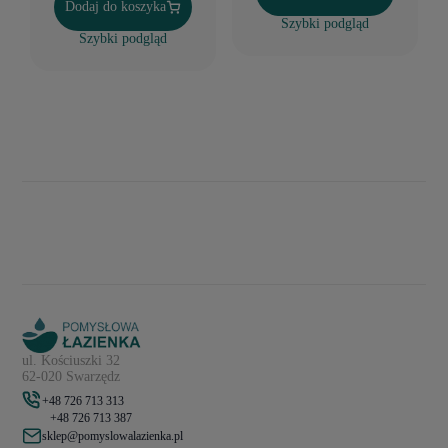
Dodaj do koszyka
Szybki podgląd
Szybki podgląd
ul. Kościuszki 32
62-020 Swarzędz
+48 726 713 313
+48 726 713 387
sklep@pomyslowalazienka.pl