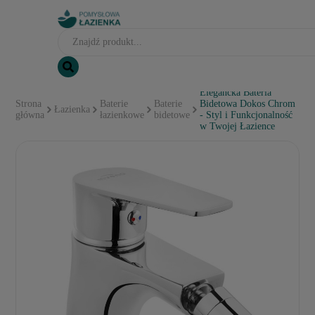
Elegancka Bateria
Strona
Baterie
Baterie
Bidetowa Dokos Chrom
Łazienka
główna
łazienkowe
bidetowe
- Styl i Funkcjonalność
w Twojej Łazience