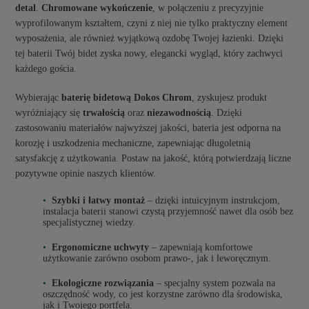
detal
.
Chromowane wykończenie
, w połączeniu z precyzyjnie
wyprofilowanym kształtem, czyni z niej nie tylko praktyczny element
wyposażenia, ale również wyjątkową ozdobę Twojej łazienki. Dzięki
tej baterii Twój bidet zyska nowy, elegancki wygląd, który zachwyci
każdego gościa.
Wybierając
baterię bidetową Dokos Chrom
, zyskujesz produkt
wyróżniający się
trwałością
oraz
niezawodnością
. Dzięki
zastosowaniu materiałów najwyższej jakości, bateria jest odporna na
korozję i uszkodzenia mechaniczne, zapewniając długoletnią
satysfakcję z użytkowania. Postaw na jakość, którą potwierdzają liczne
pozytywne opinie naszych klientów.
Szybki i łatwy montaż
– dzięki intuicyjnym instrukcjom,
instalacja baterii stanowi czystą przyjemność nawet dla osób bez
specjalistycznej wiedzy.
Ergonomiczne uchwyty
– zapewniają komfortowe
użytkowanie zarówno osobom prawo-, jak i leworęcznym.
Ekologiczne rozwiązania
– specjalny system pozwala na
oszczędność wody, co jest korzystne zarówno dla środowiska,
jak i Twojego portfela.