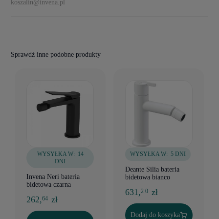
koszalin@invena.pl
Sprawdź inne podobne produkty
WYSYŁKA W:
14
WYSYŁKA W:
5 DNI
DNI
Deante Silia bateria
Invena Neri bateria
bidetowa bianco
bidetowa czarna
631,
zł
2 0
262,
zł
64
Dodaj do koszyka