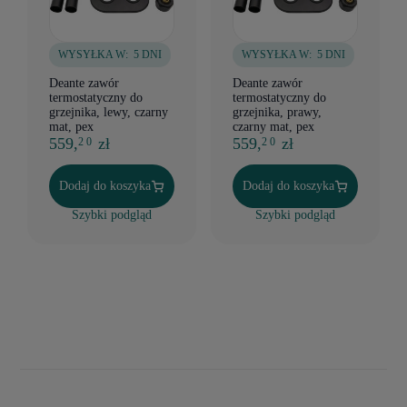
WYSYŁKA W:
5 DNI
WYSYŁKA W:
5 DNI
Deante zawór
Deante zawór
termostatyczny do
termostatyczny do
grzejnika, lewy, czarny
grzejnika, prawy,
mat, pex
czarny mat, pex
559,
zł
559,
zł
2 0
2 0
Dodaj do koszyka
Dodaj do koszyka
Szybki podgląd
Szybki podgląd