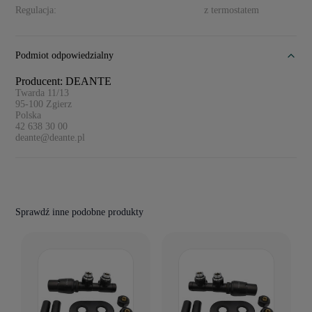
Regulacja:
z termostatem
Podmiot odpowiedzialny
Producent: DEANTE
Twarda 11/13
95-100
Zgierz
Polska
42 638 30 00
deante@deante.pl
Sprawdź inne podobne produkty