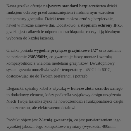
Nasza grzałka oferuje
najwyższy standard bezpieczeństwa
dzięki
funkcjom ochrony przed zamarznięciem i nadmiernym wzrostem
temperatury grzejnika. Dzięki temu możesz czuć się bezpiecznie,
nawet w mroźne zimowe dni. Dodatkowo, z
stopniem ochrony IPx5
,
grzałka jest całkowicie odporna na zachlapania, co czyni ją idealnym
wyborem do każdej łazienki.
Grzałka posiada
wygodne przyłącze grzejnikowe 1/2”
oraz zasilanie
na poziomie
230V/50Hz
, co gwarantuje łatwy montaż i szeroką
kompatybilność z wieloma modelami grzejników. Dwustopniowy
system grzania umożliwia wybór temperatury - 45°C lub 60°C,
dostosowując się do Twoich preferencji i potrzeb.
Elegancki, spiralny kabel z wtyczką w
kolorze złota szczotkowanego
to dodatkowy element, który podkreśla wyjątkowy design urządzenia.
Niech Twoja łazienka zyska na nowoczesności i funkcjonalności dzięki
niepozornemu, ale efektownemu detalowi.
Produkt objęty jest
2-letnią gwarancją
, co jest potwierdzeniem jego
wysokiej jakości. Jego kompaktowe wymiary (wysokość: 480mm,