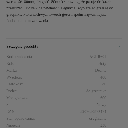
szerokość: 80mm, długość: 80mm) sprawiają, że pasuje do każdej
przestrzeni. Postaw na pewność i elegancję, wybierając grzałkę do
grzejnika, która zachwyci Twoich gości i spełni najważniejsze
funkcjonalne oczekiwania.
Szczegóły produktu
Kod producenta:
AGI R601
Kolor:
złoty
Marka:
Deante
Wysokość:
480
Szerokość:
80
Rodzaj:
do grzejnika
Moc grzewcza:
600
Stan:
Nowy
EAN:
5907650872474
Stan opakowania:
oryginalne
Napięcie:
230