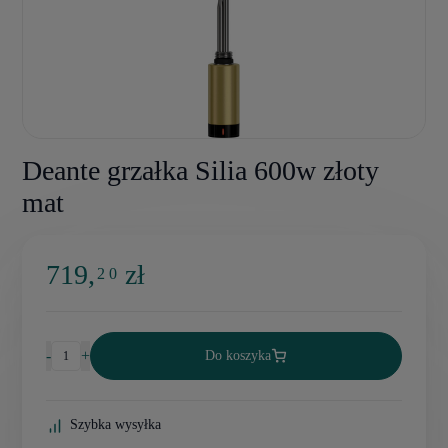
Deante grzałka Silia 600w złoty
mat
719,
zł
2 0
-
+
Do koszyka
Szybka wysyłka