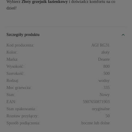
Wybierz
Złoty grzejnik łazienkowy
i doświadcz komfortu na co
dzień!
Szczegóły produktu
Kod producenta:
AGI RG31
Kolor:
złoty
Marka:
Deante
Wysokość:
800
Szerokość:
500
Rodzaj:
wodny
Moc grzewcza:
335
Stan:
Nowy
EAN:
5907650871903
Stan opakowania:
oryginalne
Rozstaw przyłączy:
50
Sposób podłączenia:
boczne lub dolne