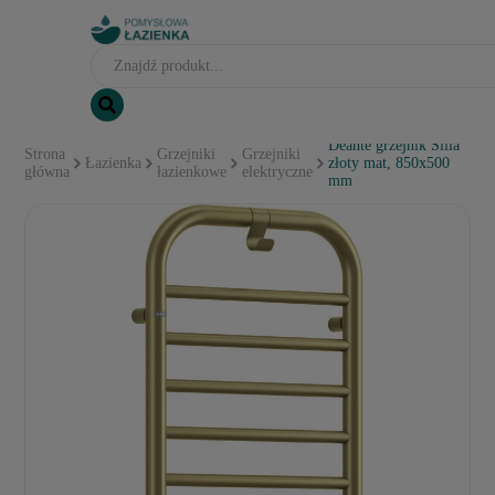
Deante grzejnik Silia
Strona
Grzejniki
Grzejniki
Łazienka
złoty mat, 850x500
główna
łazienkowe
elektryczne
mm