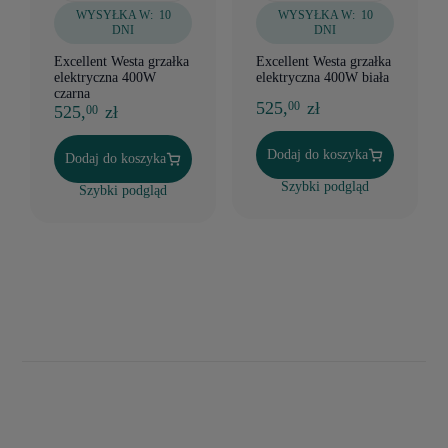
WYSYŁKA W:
10
WYSYŁKA W:
10
DNI
DNI
Excellent Westa grzałka
Excellent Westa grzałka
elektryczna 400W
elektryczna 400W biała
czarna
525,
zł
00
525,
zł
00
Dodaj do koszyka
Dodaj do koszyka
Szybki podgląd
Szybki podgląd