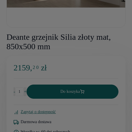
Deante grzejnik Silia złoty mat,
850x500 mm
2159,
zł
2 0
-
+
Do koszyka
Zapytaj o dostępność
Darmowa dostawa
Wysyłka w: 60 dni roboczych