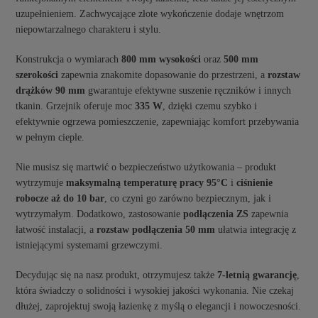
uzupełnieniem. Zachwycające złote wykończenie dodaje wnętrzom
niepowtarzalnego charakteru i stylu.
Konstrukcja o wymiarach
800 mm wysokości
oraz
500 mm
szerokości
zapewnia znakomite dopasowanie do przestrzeni, a
rozstaw
drążków 90 mm
gwarantuje efektywne suszenie ręczników i innych
tkanin. Grzejnik oferuje moc
335 W
, dzięki czemu szybko i
efektywnie ogrzewa pomieszczenie, zapewniając komfort przebywania
w pełnym cieple.
Nie musisz się martwić o bezpieczeństwo użytkowania – produkt
wytrzymuje
maksymalną temperaturę pracy 95°C
i
ciśnienie
robocze aż do 10 bar
, co czyni go zarówno bezpiecznym, jak i
wytrzymałym. Dodatkowo, zastosowanie
podłączenia ZS
zapewnia
łatwość instalacji, a
rozstaw podłączenia 50 mm
ułatwia integrację z
istniejącymi systemami grzewczymi.
Decydując się na nasz produkt, otrzymujesz także
7-letnią gwarancję
,
która świadczy o solidności i wysokiej jakości wykonania. Nie czekaj
dłużej, zaprojektuj swoją łazienkę z myślą o elegancji i nowoczesności.