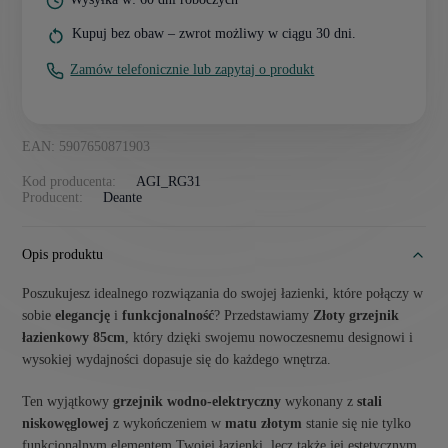
Kupuj bez obaw – zwrot możliwy w ciągu 30 dni.
Zamów telefonicznie lub zapytaj o produkt
EAN: 5907650871903
Kod producenta:
AGI_RG31
Producent:
Deante
Opis produktu
Poszukujesz idealnego rozwiązania do swojej łazienki, które połączy w
sobie
elegancję
i
funkcjonalność
? Przedstawiamy
Złoty grzejnik
łazienkowy 85cm
, który dzięki swojemu nowoczesnemu designowi i
wysokiej wydajności dopasuje się do każdego wnętrza.
Ten wyjątkowy
grzejnik wodno-elektryczny
wykonany z
stali
niskowęglowej
z wykończeniem w
matu złotym
stanie się nie tylko
funkcjonalnym elementem Twojej łazienki, lecz także jej estetycznym