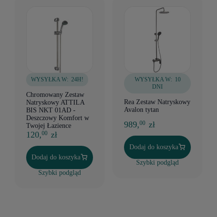
WYSYŁKA W:
24H!
WYSYŁKA W:
10
DNI
Chromowany Zestaw
Rea Zestaw Natryskowy
Natryskowy ATTILA
Avalon tytan
BIS NKT 01AD -
Deszczowy Komfort w
989,
zł
00
Twojej Łazience
120,
zł
00
Dodaj do koszyka
Dodaj do koszyka
Szybki podgląd
Szybki podgląd