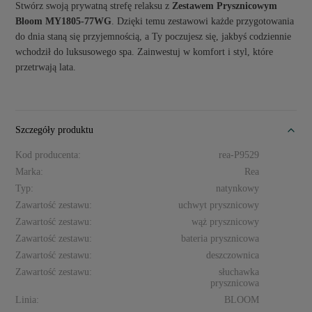
Stwórz swoją prywatną strefę relaksu z
Zestawem Prysznicowym
Bloom MY1805-77WG
. Dzięki temu zestawowi każde przygotowania
do dnia staną się przyjemnością, a Ty poczujesz się, jakbyś codziennie
wchodził do luksusowego spa. Zainwestuj w komfort i styl, które
przetrwają lata.
Szczegóły produktu
Kod producenta:
rea-P9529
Marka:
Rea
Typ:
natynkowy
Zawartość zestawu:
uchwyt prysznicowy
Zawartość zestawu:
wąż prysznicowy
Zawartość zestawu:
bateria prysznicowa
Zawartość zestawu:
deszczownica
Zawartość zestawu:
słuchawka
prysznicowa
Linia:
BLOOM