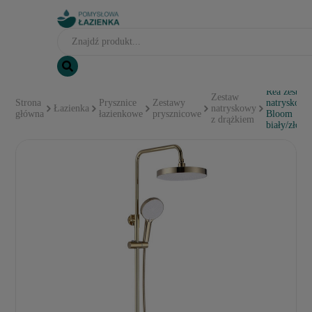
Rea zestaw
Zestaw
Strona
Prysznice
Zestawy
natryskowy
Łazienka
natryskowy
główna
łazienkowe
prysznicowe
Bloom
z drążkiem
biały/złoty