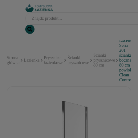
Excellent
Seria
201
Ścianki
ścianka
Strona
Prysznice
Ścianki
Łazienka
prysznicowe
boczna
główna
łazienkowe
prysznicowe
80 cm
80 cm
powłoka
Clean
Control