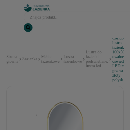
Corido
lustro
łazienkow
Lustra do
100x50 c
Strona
Meble
Lustra
łazienki
owalne,
Łazienka
główna
łazienkowe
łazienkowe
podświetlane,
oświetleni
lustra led
LED mata
grzewcza,
złoty
połysk