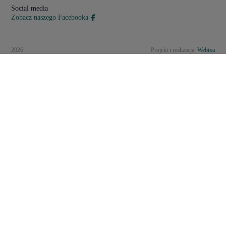
Social media
Zobacz naszego Facebooka
2026
Projekt i realizacja:
Webixa