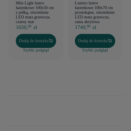
Mila Light lustro
Lumiro lustro
łazienkowe 100x50 cm
łazienkowe 100x70 cm
z półką, oświetlenie
prostokątne, oświetlenie
LED mata grzewcza,
LED mata grzewcza,
czarny mat
rama akrylowa
1650,
zł
1749,
zł
00
99
Dodaj do koszyka
Dodaj do koszyka
Szybki podgląd
Szybki podgląd