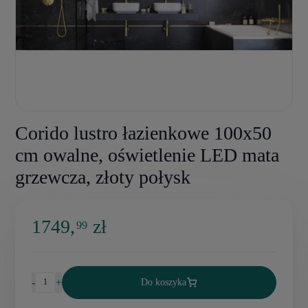
Corido lustro łazienkowe 100x50
cm owalne, oświetlenie LED mata
grzewcza, złoty połysk
1749,
zł
99
-
+
Do koszyka