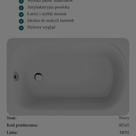
Wysoka jakość materiałów
Antybakteryjna powłoka
Łatwy i szybki montaż
Idealna do małych łazienek
Stylowy wygląd
Stan:
Nowy
Kod producenta:
00545
Linia:
MINI