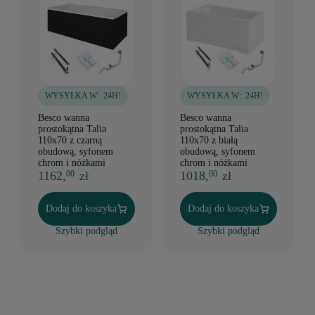
WYSYŁKA W:
24H!
WYSYŁKA W:
24H!
Besco wanna
Besco wanna
prostokątna Talia
prostokątna Talia
110x70 z czarną
110x70 z białą
obudową, syfonem
obudową, syfonem
chrom i nóżkami
chrom i nóżkami
1162,
zł
1018,
zł
00
00
Dodaj do koszyka
Dodaj do koszyka
Szybki podgląd
Szybki podgląd