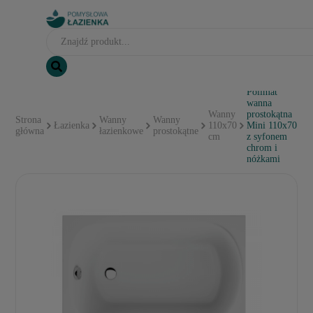
Polimat
wanna
Wanny
prostokątna
Strona
Wanny
Wanny
Łazienka
110x70
Mini 110x70
główna
łazienkowe
prostokątne
cm
z syfonem
chrom i
nóżkami