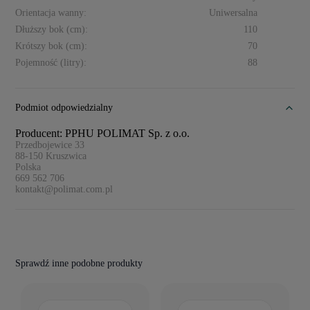
Orientacja wanny:
Uniwersalna
Dłuższy bok (cm):
110
Krótszy bok (cm):
70
Pojemność (litry):
88
Podmiot odpowiedzialny
Producent: PPHU POLIMAT Sp. z o.o.
Przedbojewice 33
88-150
Kruszwica
Polska
669 562 706
kontakt@polimat.com.pl
Sprawdź inne podobne produkty