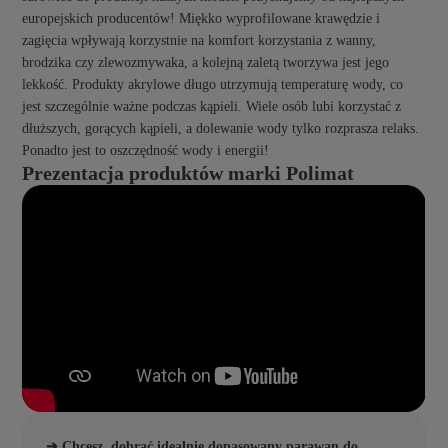
europejskich producentów! Miękko wyprofilowane krawędzie i
zagięcia wpływają korzystnie na komfort korzystania z wanny,
brodzika czy zlewozmywaka, a kolejną zaletą tworzywa jest jego
lekkość. Produkty akrylowe długo utrzymują temperaturę wody, co
jest szczególnie ważne podczas kąpieli. Wiele osób lubi korzystać z
dłuższych, gorących kąpieli, a dolewanie wody tylko rozprasza relaks.
Ponadto jest to oszczędność wody i energii!
Prezentacja produktów marki Polimat
➔ Chcesz, dobrać idealnie dopasowany parawan do