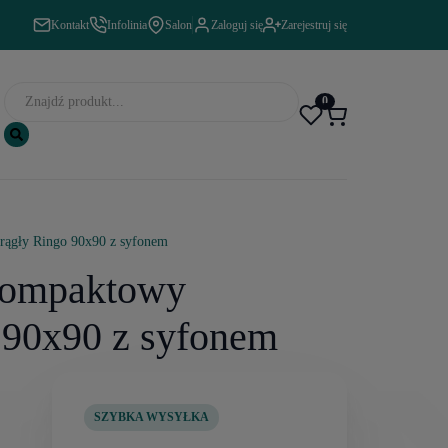
Kontakt
Infolinia
Salon
Zaloguj się
Zarejestruj się
0
rągły Ringo 90x90 z syfonem
 kompaktowy
 90x90 z syfonem
SZYBKA WYSYŁKA