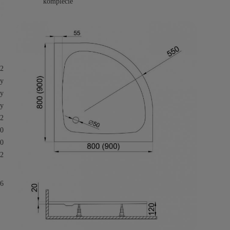
komplecie
2
y
ły
wy
2
0
0
.2
6