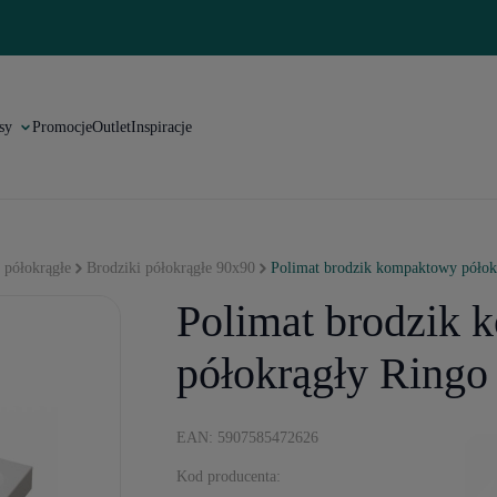
sy
Promocje
Outlet
Inspiracje
 półokrągłe
Brodziki półokrągłe 90x90
Polimat brodzik kompaktowy półok
Polimat brodzik
półokrągły Ringo
EAN: 5907585472626
Kod producenta: