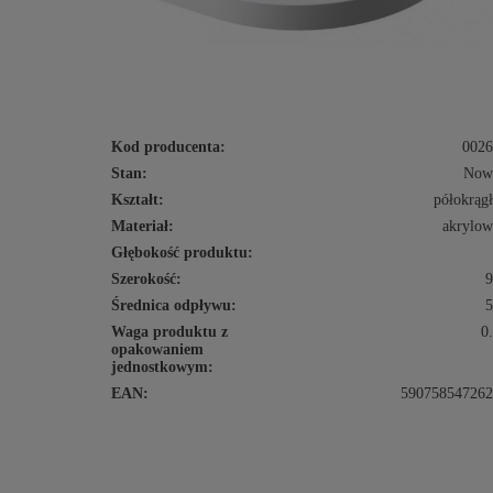
Kod producenta:
0026
Stan:
Now
Kształt:
półokrąg
Materiał:
akrylo
Głębokość produktu:
Szerokość:
9
Średnica odpływu:
5
Waga produktu z
0
opakowaniem
jednostkowym:
EAN:
590758547262