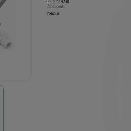
00262^19240
Producent:
Polimat