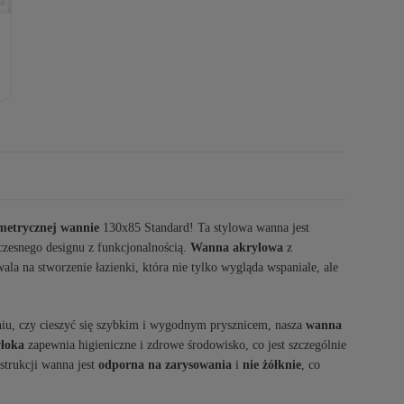
metrycznej wannie
130x85 Standard! Ta stylowa wanna jest
zesnego designu z funkcjonalnością.
Wanna akrylowa
z
wala na stworzenie łazienki, która nie tylko wygląda wspaniale, ale
dniu, czy cieszyć się szybkim i wygodnym prysznicem, nasza
wanna
łoka
zapewnia higieniczne i zdrowe środowisko, co jest szczególnie
trukcji wanna jest
odporna na zarysowania
i
nie żółknie
, co