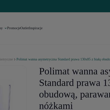
sy
Promocje
Outlet
Inspiracje
etryczne
Polimat wanna asymetryczna Standard prawa 130x85 z białą obud
Polimat wanna a
Standard prawa 1
obudową, parawa
nóżkami