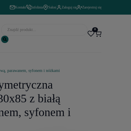
Kontakt
Infolinia
Salon
Zaloguj się
Zarejestruj się
0
ową, parawanem, syfonem i nóżkami
symetryczna
30x85 z białą
nem, syfonem i