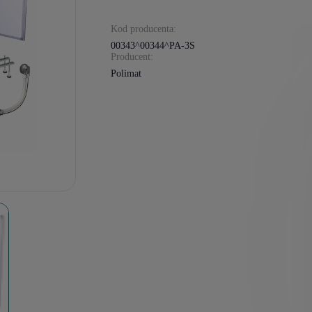
Kod producenta:
00343^00344^PA-3S
Producent:
Polimat