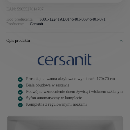
EAN: 5905527614707
Kod producenta:
S301-122^TAD01^S401-069^S401-071
Producent:
Cersanit
Opis produktu
Prostokątna wanna akrylowa o wymiarach 170x70 cm
Biała obudowa w zestawie
Podwójne wzmocnienie dnem żywicą i włóknem szklanym
Syfon automatyczny w komplecie
Kompletna z regulowanymi nóżkami