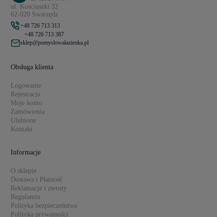
ul. Kościuszki 32
62-020 Swarzędz
+48 726 713 313
+48 726 713 387
sklep@pomyslowalazienka.pl
Obsługa klienta
Logowanie
Rejestracja
Moje konto
Zamówienia
Ulubione
Kontakt
Informacje
O sklepie
Dostawa i Płatność
Reklamacje i zwroty
Regulamin
Polityka bezpieczeństwa
Polityka prywatności