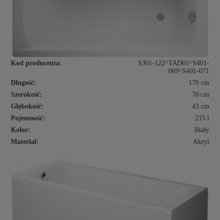
Kod producenta:
S301-122^TAD01^S401-
069^S401-071
Długość:
170 cm
Szerokość:
70 cm
Głębokość:
43 cm
Pojemność:
215 l
Kolor:
Biały
Materiał:
Akryl