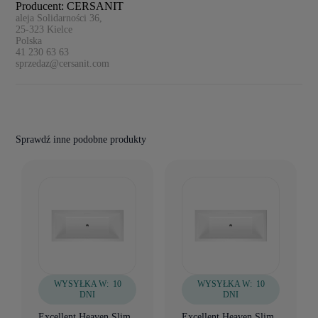
Producent: CERSANIT
aleja Solidarności 36,
25-323
Kielce
Polska
41 230 63 63
sprzedaz@cersanit.com
Sprawdź inne podobne produkty
WYSYŁKA W:
10
WYSYŁKA W:
10
DNI
DNI
Excellent Heaven Slim
Excellent Heaven Slim