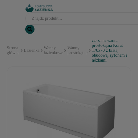
Cersanit wanna
prostokątna Korat
Strona
Wanny
Wanny
Łazienka
170x70 z białą
główna
łazienkowe
prostokątne
obudową, syfonem i
nóżkami