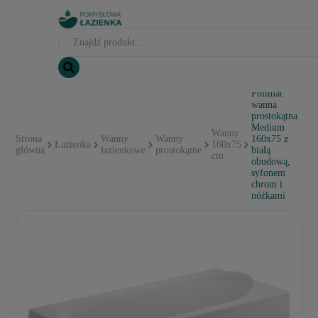
Polimat
wanna
prostokątna
Medium
Wanny
Strona
Wanny
Wanny
160x75 z
Łazienka
160x75
główna
łazienkowe
prostokątne
białą
cm
obudową,
syfonem
chrom i
nóżkami