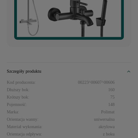
Szczegóły produktu
Kod producenta:
00223^00607^00606
Dłuższy bok:
160
Krótszy bok:
75
Pojemność:
148
Marka:
Polimat
Orientacja wanny:
uniwersalna
Materiał wykonania:
akrylowa
Orientacja odpływu:
z boku