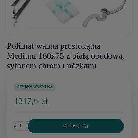
Polimat wanna prostokątna
Medium 160x75 z białą obudową,
syfonem chrom i nóżkami
SZYBKA WYSYŁKA
1317,
zł
00
-
+
Do koszyka