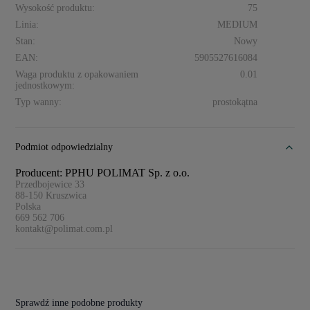
Wysokość produktu:
75
Linia:
MEDIUM
Stan:
Nowy
EAN:
5905527616084
Waga produktu z opakowaniem
0.01
jednostkowym:
Typ wanny:
prostokątna
Podmiot odpowiedzialny
Producent: PPHU POLIMAT Sp. z o.o.
Przedbojewice 33
88-150
Kruszwica
Polska
669 562 706
kontakt@polimat.com.pl
Sprawdź inne podobne produkty