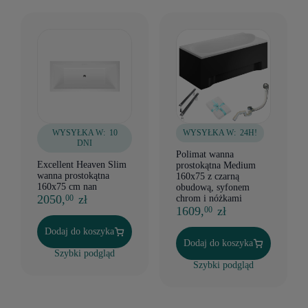
WYSYŁKA W:
10
WYSYŁKA W:
24H!
DNI
Polimat wanna
Excellent Heaven Slim
prostokątna Medium
wanna prostokątna
160x75 z czarną
160x75 cm nan
obudową, syfonem
2050,
zł
00
chrom i nóżkami
1609,
zł
00
Dodaj do koszyka
Dodaj do koszyka
Szybki podgląd
Szybki podgląd