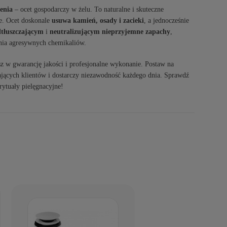
zenia
– ocet gospodarczy w żelu. To naturalne i skuteczne
ce. Ocet doskonale
usuwa kamień, osady i zacieki
, a jednocześnie
tłuszczającym
i
neutralizującym nieprzyjemne zapachy
,
ania agresywnych chemikaliów.
sz w gwarancję jakości i profesjonalne wykonanie. Postaw na
ających klientów i dostarczy niezawodność każdego dnia. Sprawdź
rytuały pielęgnacyjne!