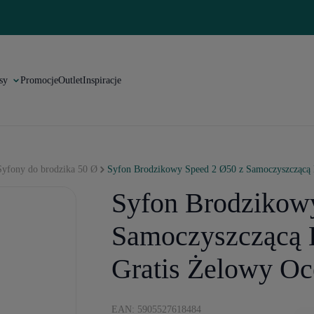
sy
Promocje
Outlet
Inspiracje
Syfony do brodzika 50 Ø
Syfon Brodzikowy Speed 2 Ø50 z Samoczyszczącą 
Syfon Brodzikow
Samoczyszczącą 
Gratis Żelowy Oc
EAN: 5905527618484