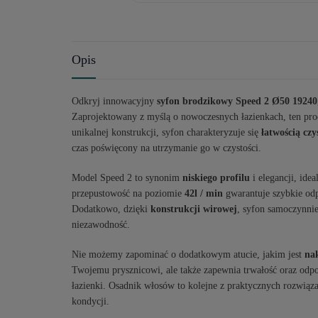
Opis
Odkryj innowacyjny
syfon brodzikowy Speed 2 Ø50 19240
Zaprojektowany z myślą o nowoczesnych łazienkach, ten prod
unikalnej konstrukcji, syfon charakteryzuje się
łatwością czy
czas poświęcony na utrzymanie go w czystości.
Model Speed 2 to synonim
niskiego profilu
i elegancji, id
przepustowość na poziomie
42l / min
gwarantuje szybkie odp
Dodatkowo, dzięki
konstrukcji wirowej
, syfon samoczynnie
niezawodność.
Nie możemy zapominać o dodatkowym atucie, jakim jest
na
Twojemu prysznicowi, ale także zapewnia trwałość oraz odp
łazienki. Osadnik włosów to kolejne z praktycznych rozwią
kondycji.