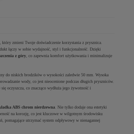
, który zmieni Twoje doświadczenie korzystania z prysznica.
ukt łączy w sobie wydajność, styl i funkcjonalność. Dzięki
szczenia z góry
, co zapewnia komfort użytkowania i minimalizuje
ealny do niskich brodzików o wysokości zaledwie 50 mm. Wysoka
rowadzanie wody, co jest nieocenione podczas długich pryszniców.
 się oczyszcza, co znacząco wydłuża jego żywotność i
kładka ABS chrom nierdzewna
. Nie tylko dodaje ona estetyki
orność na korozję, co jest kluczowe w wilgotnym środowisku
zań, pomagające utrzymać system odpływowy w nienagannej