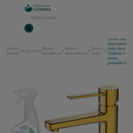
Invena bateria
umywalkowa
Strona
Baterie
Baterie
Baterie
niska złota
Łazienka
główna
łazienkowe
umywalkowe
niskie
Glamour z
octem
gospodarczym