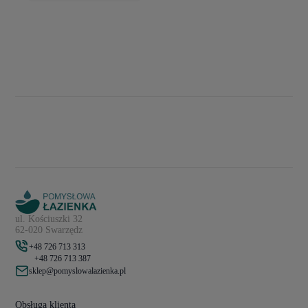
ul. Kościuszki 32
62-020 Swarzędz
+48 726 713 313
+48 726 713 387
sklep@pomyslowalazienka.pl
Obsługa klienta