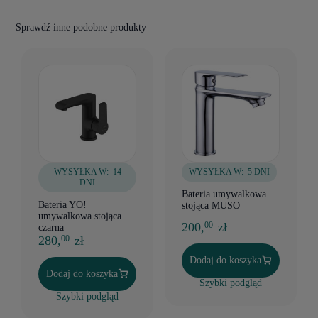
Sprawdź inne podobne produkty
WYSYŁKA W:
14
WYSYŁKA W:
5 DNI
DNI
Bateria umywalkowa
Bateria YO!
stojąca MUSO
umywalkowa stojąca
200,
zł
00
czarna
280,
zł
00
Dodaj do koszyka
Dodaj do koszyka
Szybki podgląd
Szybki podgląd