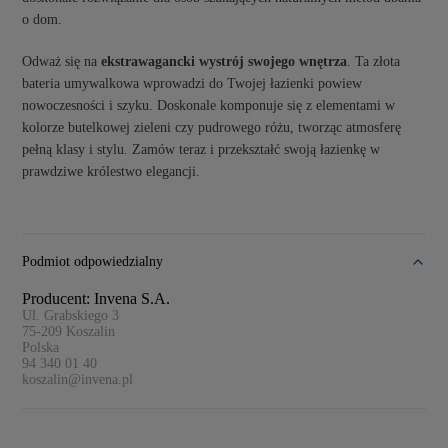
o dom.
Odważ się na
ekstrawagancki wystrój swojego wnętrza
. Ta złota
bateria umywalkowa wprowadzi do Twojej łazienki powiew
nowoczesności i szyku. Doskonale komponuje się z elementami w
kolorze butelkowej zieleni czy pudrowego różu, tworząc atmosferę
pełną klasy i stylu. Zamów teraz i przekształć swoją łazienkę w
prawdziwe królestwo elegancji.
Podmiot odpowiedzialny
Producent: Invena S.A.
Ul. Grabskiego 3
75-209
Koszalin
Polska
94 340 01 40
koszalin@invena.pl