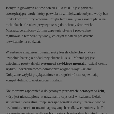
Jednym z głównych atutów baterii GLAMOUR jest
perlator
oszczędzający wodę
, który pozwala na zmniejszenie zużycia wody bez
utraty komfortu użytkowania. Dzięki temu nie tylko zaoszczędzisz na
rachunkach, ale także przyczynisz się do ochrony środowiska.
Mieszacz ceramiczny 25 mm zapewnia płynne i precyzyjne
regulowanie temperatury wody, co czyni z baterii praktyczne
rozwiązanie na co dzień.
W zestawie znajdziesz również
złoty korek click-clack
, który
uzupełnia baterię o dodatkowy akcent luksusu. Montaż jej jest
dziecinnie prosty dzięki
systemowi szybkiego montażu
, dzięki czemu
szybko i bezproblemowo odmłodzisz wygląd swojej łazienki.
Dołączone wężyki przyłączeniowe o długości 40 cm zapewniają
kompatybilność z większością instalacji.
Nie możemy zapomnieć o dołączonym
preparacie octowym w żelu
,
który jest niezastąpiony w utrzymaniu czystości w łazience. Działa
skutecznie i delikatnie, rozpuszczając wszelkie osady i zacieki wodne
bez konieczności stosowania agresywnych środków chemicznych. To
doskonałe rozwiązanie dla osób szukających naturalnych metod dbania