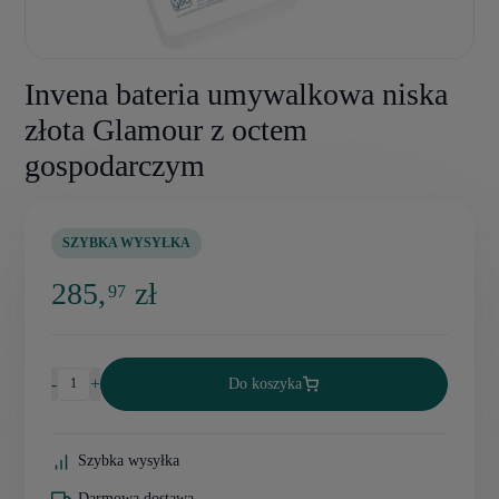
Invena bateria umywalkowa niska
złota Glamour z octem
gospodarczym
SZYBKA WYSYŁKA
285,
zł
97
-
+
Do koszyka
Szybka wysyłka
Darmowa dostawa