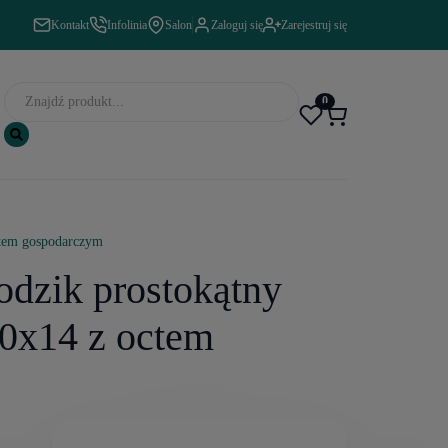
Kontakt
Infolinia
Salon
Zaloguj się
Zarejestruj się
0
ctem gospodarczym
dzik prostokątny
0x14 z octem