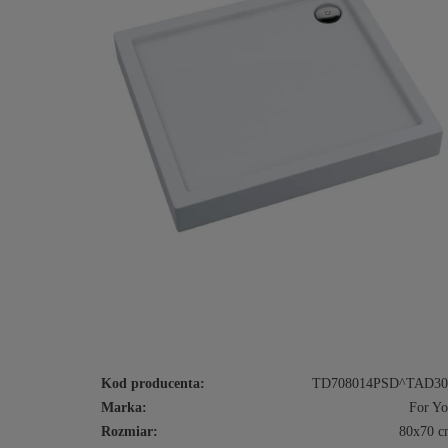
Kod producenta:
TD708014PSD^TAD30
Marka:
For Y
Rozmiar:
80x70 c