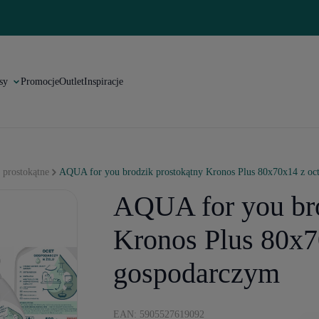
sy
Promocje
Outlet
Inspiracje
 prostokątne
AQUA for you brodzik prostokątny Kronos Plus 80x70x14 z o
AQUA for you bro
Kronos Plus 80x7
gospodarczym
EAN: 5905527619092