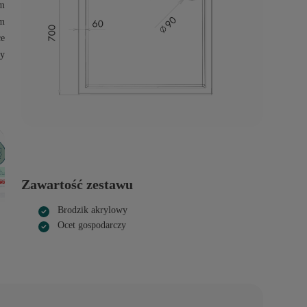
m
m
ce
ły
Zawartość zestawu
Brodzik akrylowy
Ocet gospodarczy