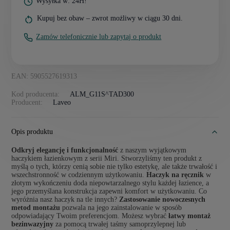
Wysyłka w: 24H!
Kupuj bez obaw – zwrot możliwy w ciągu 30 dni.
Zamów telefonicznie lub zapytaj o produkt
EAN: 5905527619313
Kod producenta:
ALM_G11S^TAD300
Producent:
Laveo
Opis produktu
Odkryj elegancję i funkcjonalność
z naszym wyjątkowym
haczykiem łazienkowym z serii Miri. Stworzyliśmy ten produkt z
myślą o tych, którzy cenią sobie nie tylko estetykę, ale także trwałość i
wszechstronność w codziennym użytkowaniu.
Haczyk na ręcznik
w
złotym wykończeniu doda niepowtarzalnego stylu każdej łazience, a
jego przemyślana konstrukcja zapewni komfort w użytkowaniu. Co
wyróżnia nasz haczyk na tle innych?
Zastosowanie nowoczesnych
metod montażu
pozwala na jego zainstalowanie w sposób
odpowiadający Twoim preferencjom. Możesz wybrać
łatwy montaż
bezinwazyjny
za pomocą trwałej taśmy samoprzylepnej lub