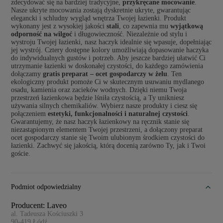
zdecydować się na bardziej tradycyjne,
przykręcane mocowanie
.
Nasze ukryte mocowania zostają dyskretnie ukryte, gwarantując
elegancki i schludny wygląd wnętrza Twojej łazienki. Produkt
wykonany jest z wysokiej jakości
stali
, co zapewnia mu
wyjątkową
odporność na wilgoć
i długowieczność. Niezależnie od stylu i
wystroju Twojej łazienki, nasz haczyk idealnie się wpasuje, dopełniając
jej wystrój. Cztery dostępne kolory umożliwiają dopasowanie haczyka
do indywidualnych gustów i potrzeb. Aby jeszcze bardziej ułatwić Ci
utrzymanie łazienki w doskonałej czystości, do każdego zamówienia
dołączamy
gratis preparat – ocet gospodarczy w żelu
. Ten
ekologiczny produkt pomoże Ci w skutecznym usuwaniu mydlanego
osadu, kamienia oraz zacieków wodnych. Dzięki niemu Twoja
przestrzeń łazienkowa będzie lśniła czystością, a Ty unikniesz
używania silnych chemikaliów. Wybierz nasze produkty i ciesz się
połączeniem
estetyki, funkcjonalności i naturalnej czystości
.
Gwarantujemy, że nasz haczyk łazienkowy na ręcznik stanie się
niezastąpionym elementem Twojej przestrzeni, a dołączony preparat
ocet gospodarczy stanie się Twoim ulubionym środkiem czystości do
łazienki. Zachwyć się jakością, którą docenią zarówno Ty, jak i Twoi
goście.
Podmiot odpowiedzialny
Producent: Laveo
al. Tadeusza Kościuszki 3
90-419
Łódź