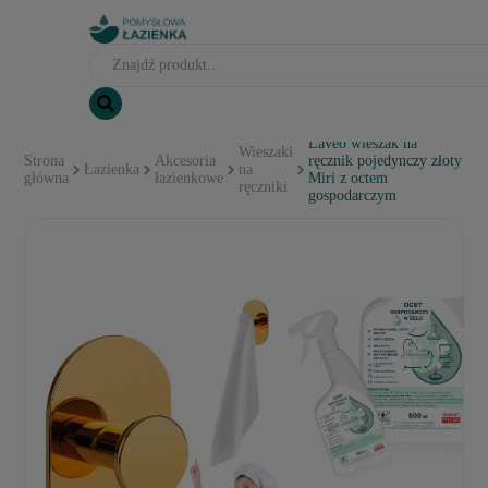
Laveo wieszak na
Wieszaki
Strona
Akcesoria
ręcznik pojedynczy złoty
Łazienka
na
główna
łazienkowe
Miri z octem
ręczniki
gospodarczym