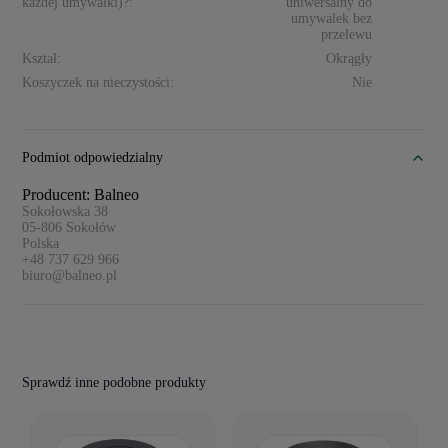
każdej umywalki)?:
uniwersalny do
umywalek bez
przelewu
Kształ:
Okrągły
Koszyczek na nieczystości:
Nie
Podmiot odpowiedzialny
Producent: Balneo
Sokołowska 38
05-806
Sokołów
Polska
+48 737 629 966
biuro@balneo.pl
Sprawdź inne podobne produkty