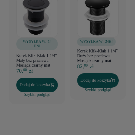
WYSYŁKA W:
14
WYSYŁKA W:
24H!
DNI
Korek Klik-Klak 1 1/4"
Korek Klik-Klak 1 1/4"
Duży bez przelewu
Mały bez przelewu
Mosiądz czarny mat
Mosiądz czarny mat
82,
zł
00
70,
zł
00
Dodaj do koszyka
Dodaj do koszyka
Szybki podgląd
Szybki podgląd