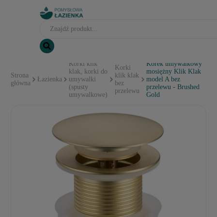
Korki klik
Korek umywalkowy
Korki
klak, korki do
mosiężny Klik Klak
Strona
klik klak
Łazienka
umywalki
model A bez
główna
bez
(spusty
przelewu - Brushed
przelewu
umywalkowe)
Gold