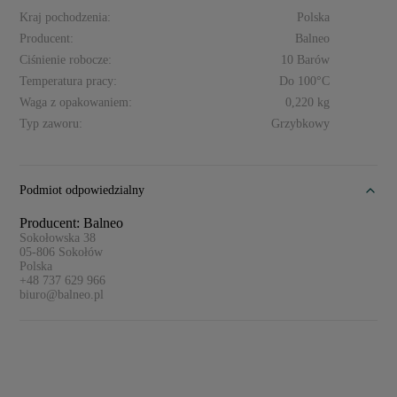
Kraj pochodzenia:
Polska
Producent:
Balneo
Ciśnienie robocze:
10 Barów
Temperatura pracy:
Do 100°C
Waga z opakowaniem:
0,220 kg
Typ zaworu:
Grzybkowy
Podmiot odpowiedzialny
Producent: Balneo
Sokołowska 38
05-806
Sokołów
Polska
+48 737 629 966
biuro@balneo.pl