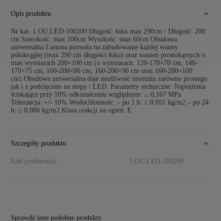
Opis produktu
Nr kat. 1.OU.LED-100200 Długość: łuku max 290cm / Długość: 200
cm Szerokość: max 100cm Wysokość: max 60cm Obudowa
uniwersalna Lunona pozwala na zabudowanie każdej wanny
półokrągłej (max 290 cm długości łuku) oraz wanien prostokątnych o
max wymiarach 200×100 cm (o wymiarach: 120-170×70 cm, 140-
170×75 cm, 160-200×80 cm, 160-200×90 cm oraz 160-200×100
cm).Obudowa uniwersalna daje możliwość montażu zarówno prostego
jak i z podcięciem na stopy / LED. Parametry techniczne: Naprężenia
ściskające przy 10% odkształceniu względnym: ≥ 0,167 MPa
Tolerancja: +/- 10% Wodochłonność: – po 1 h: ≤ 0,051 kg/m2 – po 24
h: ≤ 0,086 kg/m2 Klasa reakcji na ogień: E
Szczegóły produktu
Kod producenta:
1.OU.LED-100200
Sprawdź inne podobne produkty