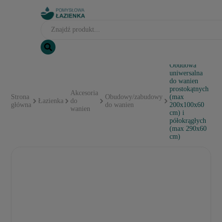
Obudowa
uniwersalna
do wanien
prostokątnych
Akcesoria
Strona
Obudowy/zabudowy
(max
Łazienka
do
główna
do wanien
200x100x60
wanien
cm) i
półokrągłych
(max 290x60
cm)