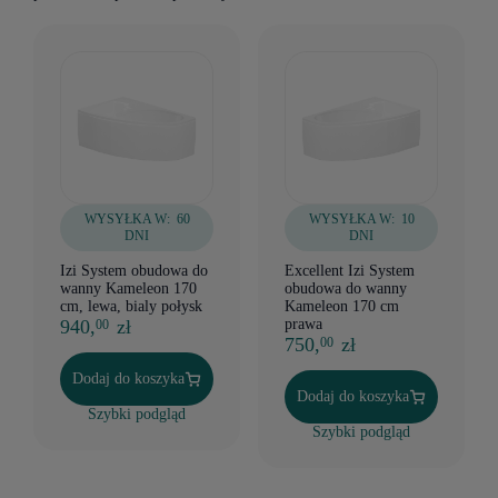
WYSYŁKA W:
60
WYSYŁKA W:
10
DNI
DNI
Izi System obudowa do
Excellent Izi System
wanny Kameleon 170
obudowa do wanny
cm, lewa, bialy połysk
Kameleon 170 cm
940,
zł
prawa
00
750,
zł
00
Dodaj do koszyka
Dodaj do koszyka
Szybki podgląd
Szybki podgląd