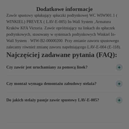
Dodatkowe informacje
Zawór spustowy spłukujący spłuczki podtynkowej WC WIW901.1 (
WINKIEL) PREVEX ( LAV-E-005) In-Wall System ,Armatura
Kraków KFA Victoria. Zawór opróżniający na linkach do spłuczek
podtynkowych, stosowany w systemach podtynkowych Winkiel In-
Wall System . WIW-B2-00000200. Przy zmianie zaworu spustowego
zalecamy również zmianę zaworu napełniającego LAV-E-004 (E-118).
Najczęściej zadawane pytania (FAQ):
Czy zawór jest uruchamiany za pomocą linek?
Tak. Jest to zawór spustowy sterowany linkami, przeznaczony do
Czy montaż wymaga demontażu zabudowy stelaża?
odpowiednich przycisków i mechanizmów stosowanych w
kompatybilnych stelażach podtynkowych.
W większości przypadków dostęp do mechanizmu spłuczki uzyskuje
Do jakich stelaży pasuje zawór spustowy LAV-E-005?
się przez otwór rewizyjny znajdujący się pod przyciskiem
spłukującym. Zazwyczaj nie ma potrzeby demontowania zabudowy,
Zawór jest przeznaczony do stelaży podtynkowych Lavita z systemem
jednak sposób wymiany zależy od konstrukcji stelaża.
WIW901.1 Winkiel In-Wall System. Jest również kompatybilny z
wybranymi spłuczkami PREVEX oraz Armatura Kraków KFA