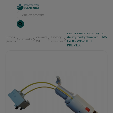
Lavita zawór spustowy do
Strona
Zawory
Zawory
stelaży podtynkowych LAV-
Łazienka
główna
WC
spustowe
E-005 WIW901.1
PREVEX