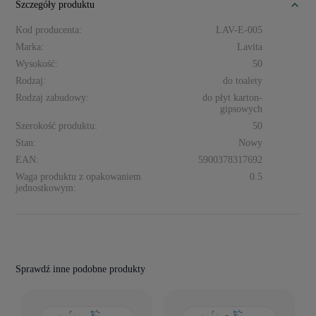
Victoria. Przed zakupem warto porównać oznaczenie dotychczasowego
Szczegóły produktu
zaworu.
Kod producenta:
LAV-E-005
Marka:
Lavita
Wysokość:
50
Rodzaj:
do toalety
Rodzaj zabudowy:
do płyt karton-
gipsowych
Szerokość produktu:
50
Stan:
Nowy
EAN:
5900378317692
Waga produktu z opakowaniem
0.5
jednostkowym:
Sprawdź inne podobne produkty