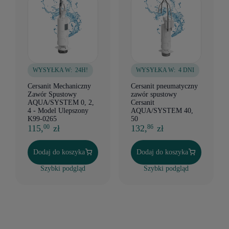
WYSYŁKA W:
24H!
WYSYŁKA W:
4 DNI
Cersanit Mechaniczny
Cersanit pneumatyczny
Zawór Spustowy
zawór spustowy
AQUA/SYSTEM 0, 2,
Cersanit
4 - Model Ulepszony
AQUA/SYSTEM 40,
K99-0265
50
115,
zł
132,
zł
00
86
Dodaj do koszyka
Dodaj do koszyka
Szybki podgląd
Szybki podgląd