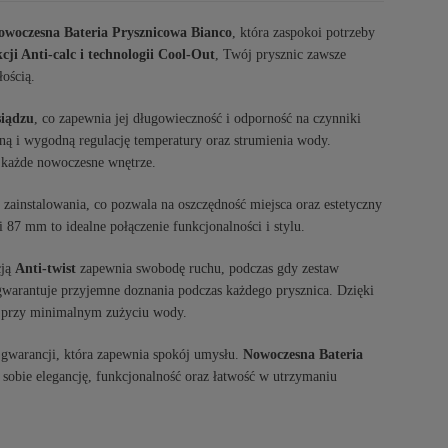
owoczesna Bateria Prysznicowa Bianco
, która zaspokoi potrzeby
cji Anti-calc i technologii Cool-Out
, Twój prysznic zawsze
łością.
siądzu
, co zapewnia jej długowieczność i odporność na czynniki
ą i wygodną regulację temperatury oraz strumienia wody.
 każde nowoczesne wnętrze.
do zainstalowania, co pozwala na oszczędność miejsca oraz estetyczny
 87 mm to idealne połączenie funkcjonalności i stylu.
cją
Anti-twist
zapewnia swobodę ruchu, podczas gdy zestaw
warantuje przyjemne doznania podczas każdego prysznica. Dzięki
ie przy minimalnym zużyciu wody.
ej gwarancji, która zapewnia spokój umysłu.
Nowoczesna Bateria
sobie elegancję, funkcjonalność oraz łatwość w utrzymaniu