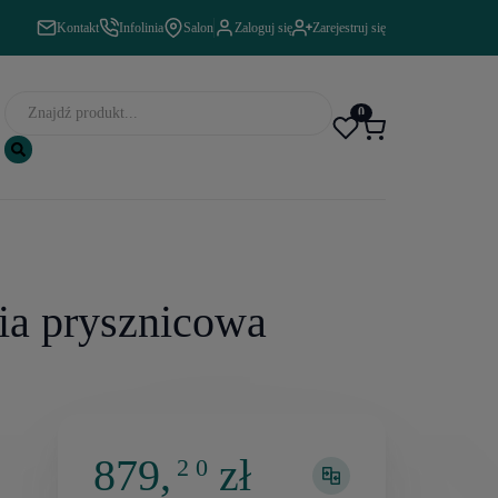
Kontakt
Infolinia
Salon
Zaloguj się
Zarejestruj się
0
ria prysznicowa
879,
zł
2 0