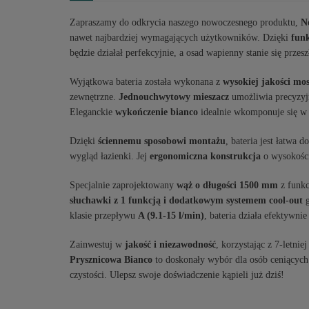
Zapraszamy do odkrycia naszego nowoczesnego produktu,
N
nawet najbardziej wymagających użytkowników. Dzięki
funk
będzie działał perfekcyjnie, a osad wapienny stanie się przesz
Wyjątkowa bateria została wykonana z
wysokiej jakości mo
zewnętrzne.
Jednouchwytowy mieszacz
umożliwia precyzyjn
Eleganckie
wykończenie bianco
idealnie wkomponuje się w
Dzięki
ściennemu sposobowi montażu
, bateria jest łatwa 
wygląd łazienki. Jej
ergonomiczna konstrukcja
o wysokości
Specjalnie zaprojektowany
wąż o długości 1500 mm
z funk
słuchawki z 1 funkcją i dodatkowym systemem cool-out
g
klasie przepływu
A (9.1-15 l/min)
, bateria działa efektywn
Zainwestuj w
jakość i niezawodność
, korzystając z 7-letni
Prysznicowa Bianco
to doskonały wybór dla osób ceniących 
czystości. Ulepsz swoje doświadczenie kąpieli już dziś!