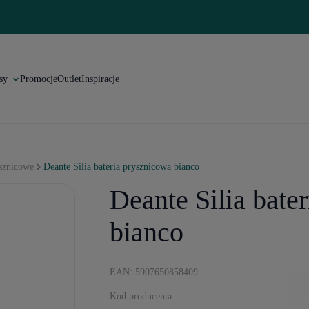
sy
Promocje
Outlet
Inspiracje
ysznicowe
Deante Silia bateria prysznicowa bianco
Deante Silia bate
bianco
EAN: 5907650858409
Kod producenta: