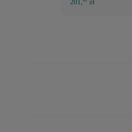
201,
zł
00