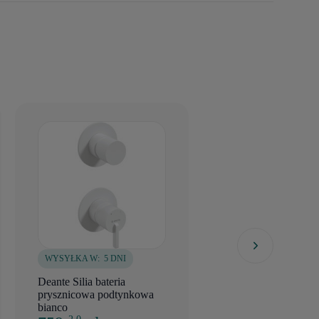
WYSYŁKA W:
5 DNI
WYSYŁKA W:
5 DNI
Deante Silia bateria
Deante Silia bateria
prysznicowa podtynkowa
prysznicowa podty
bianco
bianco