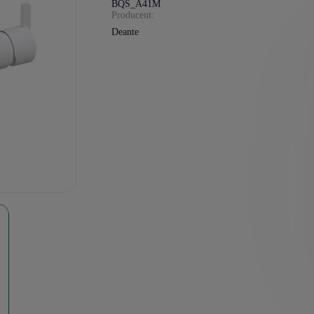
BQS_A41M
Producent:
Deante