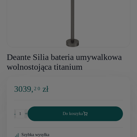
Deante Silia bateria umywalkowa
wolnostojąca titanium
3039,
zł
2 0
-
+
Do koszyka
Szybka wysyłka