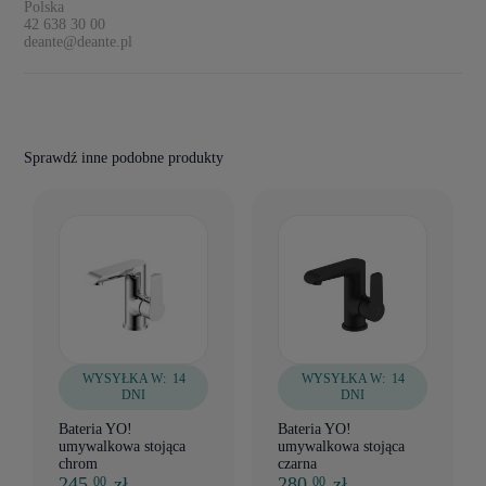
Polska
42 638 30 00
deante@deante.pl
Sprawdź inne podobne produkty
WYSYŁKA W:
14
WYSYŁKA W:
14
DNI
DNI
Bateria YO!
Bateria YO!
umywalkowa stojąca
umywalkowa stojąca
chrom
czarna
245,
zł
280,
zł
00
00