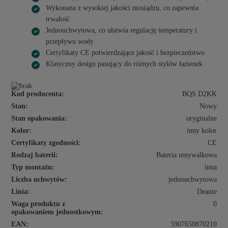
Wykonana z wysokiej jakości mosiądzu, co zapewnia
trwałość
Jednouchwytowa, co ułatwia regulację temperatury i
przepływu wody
Certyfikaty CE potwierdzające jakość i bezpieczeństwo
Klasyczny design pasujący do różnych stylów łazienek
Kod producenta:
BQS D2KK
Stan:
Nowy
Stan opakowania:
oryginalne
Kolor:
inny kolor
Certyfikaty zgodności:
CE
Rodzaj baterii:
Bateria umywalkowa
Typ montażu:
inna
Liczba uchwytów:
jednouchwytowa
Linia:
Deante
Waga produktu z
0
opakowaniem jednostkowym:
EAN:
5907650870210