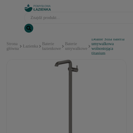
Deante Silia bateria
Strona
Baterie
Baterie
umywalkowa
Łazienka
główna
łazienkowe
umywalkowe
wolnostojąca
titanium