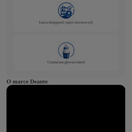
Łatwa dostępność części serwisowych
Ceramiczna głowica baterii
O marce Deante