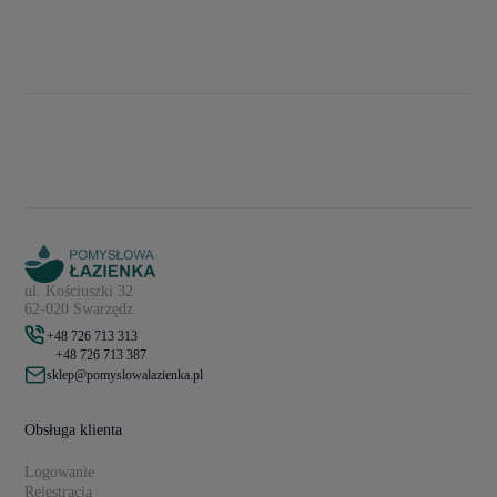
ul. Kościuszki 32
62-020 Swarzędz
+48 726 713 313
+48 726 713 387
sklep@pomyslowalazienka.pl
Obsługa klienta
Logowanie
Rejestracja