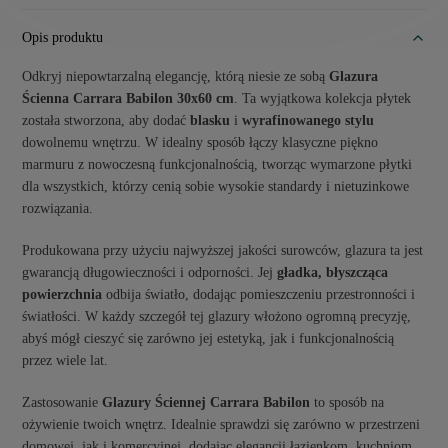
Opis produktu
Odkryj niepowtarzalną elegancję, którą niesie ze sobą
Glazura
Ścienna Carrara Babilon 30x60 cm
. Ta wyjątkowa kolekcja płytek
została stworzona, aby dodać
blasku
i
wyrafinowanego stylu
dowolnemu wnętrzu. W idealny sposób łączy klasyczne piękno
marmuru z nowoczesną funkcjonalnością, tworząc wymarzone płytki
dla wszystkich, którzy cenią sobie wysokie standardy i nietuzinkowe
rozwiązania.
Produkowana przy użyciu najwyższej jakości surowców, glazura ta jest
gwarancją długowieczności i odporności. Jej
gładka, błyszcząca
powierzchnia
odbija światło, dodając pomieszczeniu przestronności i
światłości. W każdy szczegół tej glazury włożono ogromną precyzję,
abyś mógł cieszyć się zarówno jej estetyką, jak i funkcjonalnością
przez wiele lat.
Zastosowanie
Glazury Ściennej Carrara Babilon
to sposób na
ożywienie twoich wnętrz. Idealnie sprawdzi się zarówno w przestrzeni
domowej, jak i komercyjnej, dodając elegancji łazienkom, kuchniom