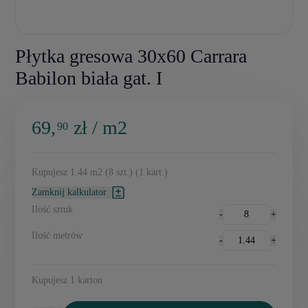
Płytka gresowa 30x60 Carrara
Babilon biała gat. I
69,
zł / m2
90
Kupujesz
1.44
m2
(
8
szt.)
(
1
kart.)
Zamknij kalkulator
Ilość sztuk
-
+
Ilość metrów
-
+
Kupujesz
1
karton