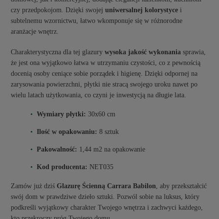
czy przedpokojom. Dzięki swojej
uniwersalnej kolorystyce
i
subtelnemu wzornictwu, łatwo wkomponuje się w różnorodne
aranżacje wnętrz.
Charakterystyczna dla tej glazury
wysoka jakość wykonania
sprawia,
że jest ona wyjątkowo łatwa w utrzymaniu czystości, co z pewnością
docenią osoby ceniące sobie porządek i higienę. Dzięki odpornej na
zarysowania powierzchni, płytki nie stracą swojego uroku nawet po
wielu latach użytkowania, co czyni je inwestycją na długie lata.
Wymiary płytki:
30x60 cm
Ilość w opakowaniu:
8 sztuk
Pakowalność:
1,44 m2 na opakowanie
Kod producenta:
NET035
Zamów już dziś
Glazurę Ścienną Carrara Babilon
, aby przekształcić
swój dom w prawdziwe dzieło sztuki. Pozwól sobie na luksus, który
podkreśli wyjątkowy charakter Twojego wnętrza i zachwyci każdego,
kto przekroczy próg Twojego domu.