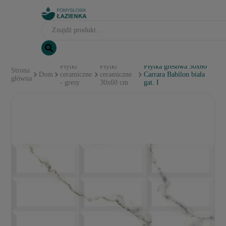
Płytki
Płytki
Płytka gresowa 30x60
Strona
Dom
ceramiczne
ceramiczne
Carrara Babilon biała
główna
- gresy
30x60 cm
gat. I