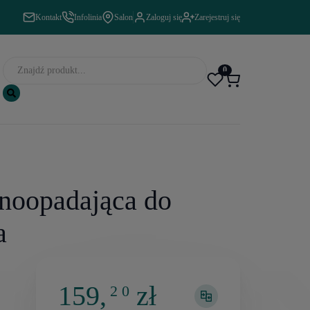
Kontakt
Infolinia
Salon
Zaloguj się
Zarejestruj się
0
noopadająca do
a
159,
zł
2 0