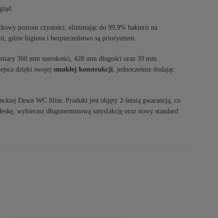
gląd.
tkowy poziom czystości, eliminując do 99,9% bakterii na
mi, gdzie higiena i bezpieczeństwo są priorytetem.
miary 360 mm szerokości, 428 mm długości oraz 39 mm
ejsca dzięki swojej
smukłej konstrukcji
, jednocześnie dodając
nckiej Desce WC Slim. Produkt jest objęty 2-letnią gwarancją, co
 deskę, wybierasz długoterminową satysfakcję oraz nowy standard