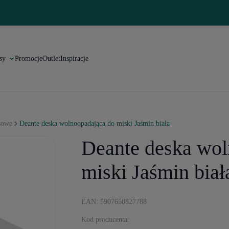
sy
Promocje
Outlet
Inspiracje
sowe
Deante deska wolnoopadająca do miski Jaśmin biała
Deante deska wol
miski Jaśmin biał
EAN: 5907650827788
Kod producenta: