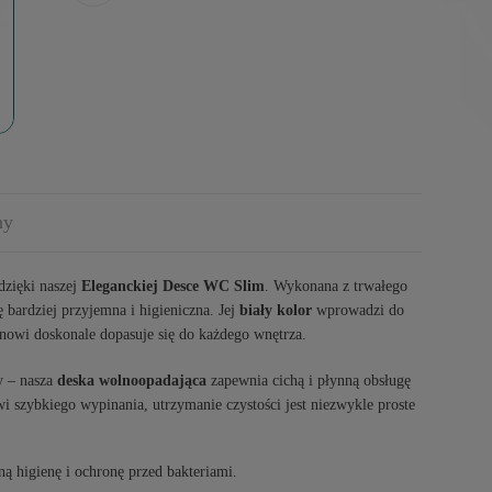
ny
dzięki naszej
Eleganckiej Desce WC Slim
. Wykonana z trwałego
ę bardziej przyjemna i higieniczna. Jej
biały kolor
wprowadzi do
gnowi doskonale dopasuje się do każdego wnętrza.
y – nasza
deska wolnoopadająca
zapewnia cichą i płynną obsługę
 szybkiego wypinania, utrzymanie czystości jest niezwykle proste
 higienę i ochronę przed bakteriami.