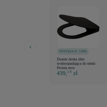
WYSYŁKA W:
5 DNI
Deante deska slim
wolnoopadająca do miski
Peonia nero
439,
zł
2 0