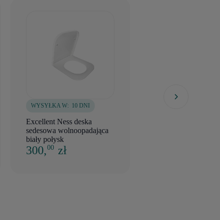
WYSYŁKA W:
10 DNI
WYSYŁKA W:
10 DNI
Excellent Ness deska
Luqa 48 D deska se
sedesowa wolnoopadająca
wolnoopadająca, bia
biały połysk
połysk
300,
zł
190,
zł
00
00