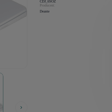
CDJ_6SOZ
Producent:
Deante