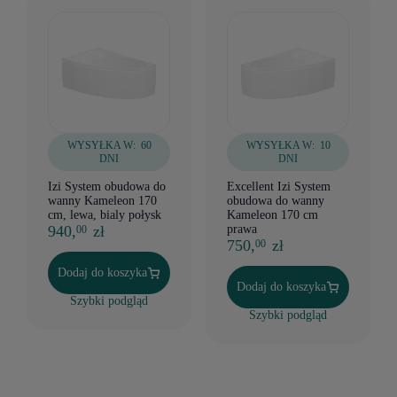
WYSYŁKA W:
60
WYSYŁKA W:
10
DNI
DNI
Izi System obudowa do
Excellent Izi System
wanny Kameleon 170
obudowa do wanny
cm, lewa, bialy połysk
Kameleon 170 cm
940,
zł
prawa
00
750,
zł
00
Dodaj do koszyka
Dodaj do koszyka
Szybki podgląd
Szybki podgląd