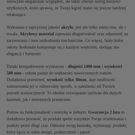
niezwykle eleganckim wyglądem, ale także oferuje szereg korzyści
użytkowych, które sprawią, że Twoja kąpiel stanie się jeszcze bardziej
relaksująca.
Wykonana z najwyższej jakości
akrylu
, jest nie tylko estetyczna, ale i
trwała.
Akrylowy materiał
zapewnia długotrwałość oraz odporność na
zarysowania i inne uszkodzenia mechaniczne. Co więcej, biały kolor
osłony doskonale komponuje się z każdym wnętrzem, dodając mu
elegancji i harmonii.
Dzięki kompaktowym wymiarom -
długości 1400 mm
i
wysokości
500 mm
- osłona pasuje do większości nowoczesnych wanien.
Dodatkowa przestrzeń,
wysokość tylko 30mm
, daje możliwość
zastosowania jej w różnorodny sposób, w zależności od Twoich
potrzeb aranżacyjnych. To idealne rozwiązanie zarówno dla dużych
łazienek, jak i mniejszych przestrzeni.
Postaw na funkcjonalność i estetykę w jednym.
Gwarancja 2 lata
to
dodatkowa pewność, że produkt spełni wszystkie Twoje oczekiwania i
posłuży przez długi czas. Odśwież swoją łazienkę, wybierając produkt,
który łączy w sobie design, praktyczność i jakość.