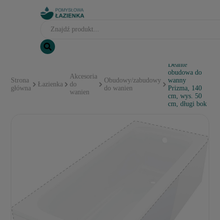
Deante
obudowa do
Akcesoria
Strona
Obudowy/zabudowy
wanny
Łazienka
do
główna
do wanien
Prizma, 140
wanien
cm, wys. 50
cm, długi bok