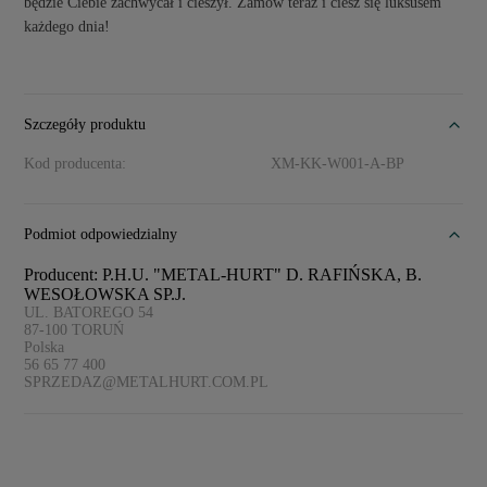
będzie Ciebie zachwycał i cieszył. Zamów teraz i ciesz się luksusem
każdego dnia!
Szczegóły produktu
Kod producenta:
XM-KK-W001-A-BP
Podmiot odpowiedzialny
Producent: P.H.U. "METAL-HURT" D. RAFIŃSKA, B.
WESOŁOWSKA SP.J.
UL. BATOREGO 54
87-100
TORUŃ
Polska
56 65 77 400
SPRZEDAZ@METALHURT.COM.PL