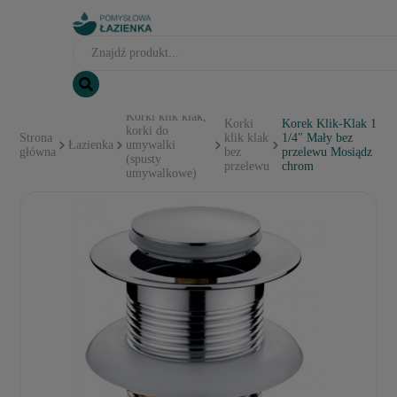
Korki klik klak,
Korki
Korek Klik-Klak 1
korki do
Strona
klik klak
1/4" Mały bez
Łazienka
umywalki
główna
bez
przelewu Mosiądz
(spusty
przelewu
chrom
umywalkowe)