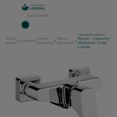
Oszczędna Bateria
Strona
Baterie
Baterie
Hiacynt – Luksusowy
Łazienka
główna
łazienkowe
natryskowe
Minimalizm Twojej
Łazienki