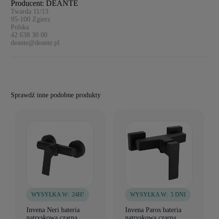
Producent: DEANTE
Twarda 11/13
95-100
Zgierz
Polska
42 638 30 00
deante@deante.pl
Sprawdź inne podobne produkty
WYSYŁKA W:
24H!
WYSYŁKA W:
5 DNI
Invena Neri bateria
Invena Paros bateria
natryskowa czarna
natryskowa czarna