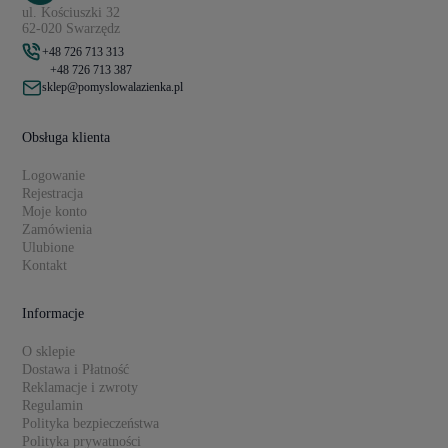
ul. Kościuszki 32
62-020 Swarzędz
+48 726 713 313
+48 726 713 387
sklep@pomyslowalazienka.pl
Obsługa klienta
Logowanie
Rejestracja
Moje konto
Zamówienia
Ulubione
Kontakt
Informacje
O sklepie
Dostawa i Płatność
Reklamacje i zwroty
Regulamin
Polityka bezpieczeństwa
Polityka prywatności