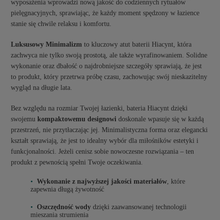
wyposażenia wprowadzi nową jakość do codziennych rytuałów
pielęgnacyjnych, sprawiając, że każdy moment spędzony w łazience
stanie się chwile relaksu i komfortu.
Luksusowy Minimalizm
to kluczowy atut baterii Hiacynt, która
zachwyca nie tylko swoją prostotą, ale także wyrafinowaniem. Solidne
wykonanie oraz dbałość o najdrobniejsze szczegóły sprawiają, że jest
to produkt, który przetrwa próbę czasu, zachowując swój nieskazitelny
wygląd na długie lata.
Bez względu na rozmiar Twojej łazienki, bateria Hiacynt dzięki
swojemu
kompaktowemu designowi
doskonale wpasuje się w każdą
przestrzeń, nie przytłaczając jej. Minimalistyczna forma oraz elegancki
kształt sprawiają, że jest to idealny wybór dla miłośników estetyki i
funkcjonalności. Jeżeli cenisz sobie nowoczesne rozwiązania – ten
produkt z pewnością spełni Twoje oczekiwania.
Wykonanie z najwyższej jakości materiałów
, które
zapewnia długą żywotność
Oszczędność wody
dzięki zaawansowanej technologii
mieszania strumienia