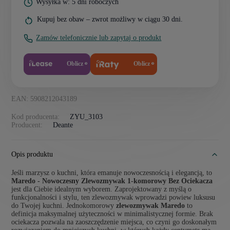
Wysyłka w: 5 dni roboczych
Kupuj bez obaw – zwrot możliwy w ciągu 30 dni.
Zamów telefonicznie lub zapytaj o produkt
Oblicz
Oblicz
EAN: 5908212043189
Kod producenta:
ZYU_3103
Producent:
Deante
Opis produktu
Jeśli marzysz o kuchni, która emanuje nowoczesnością i elegancją, to
Maredo - Nowoczesny Zlewozmywak 1-komorowy Bez Ociekacza
jest dla Ciebie idealnym wyborem. Zaprojektowany z myślą o
funkcjonalności i stylu, ten zlewozmywak wprowadzi powiew luksusu
do Twojej kuchni. Jednokomorowy
zlewozmywak Maredo
to
definicja maksymalnej użyteczności w minimalistycznej formie. Brak
ociekacza pozwala na zaoszczędzenie miejsca, co czyni go doskonałym