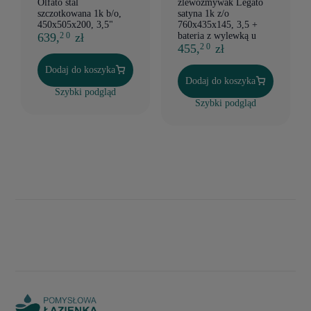
Olfato stal
zlewozmywak Legato
szczotkowana 1k b/o,
satyna 1k z/o
450x505x200, 3,5"
760x435x145, 3,5 +
639,
zł
bateria z wylewką u
2 0
455,
zł
2 0
Dodaj do koszyka
Dodaj do koszyka
Szybki podgląd
Szybki podgląd