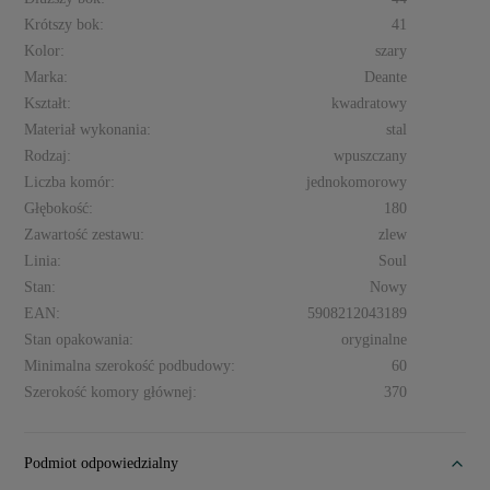
Krótszy bok:
41
Kolor:
szary
Marka:
Deante
Kształt:
kwadratowy
Materiał wykonania:
stal
Rodzaj:
wpuszczany
Liczba komór:
jednokomorowy
Głębokość:
180
Zawartość zestawu:
zlew
Linia:
Soul
Stan:
Nowy
EAN:
5908212043189
Stan opakowania:
oryginalne
Minimalna szerokość podbudowy:
60
Szerokość komory głównej:
370
Podmiot odpowiedzialny