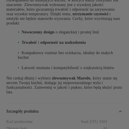
rozwiązaniem do mniejszych kuchni, w których każdy centymetr ma
znaczenie. Zlewozmywak wykonany jest z wysokiej jakości
materiałów, które gwarantują trwałość i odporność na zarysowania
oraz wysokie temperatury. Dzięki temu,
utrzymanie czystości
i
estetyki nie będzie stanowiło wyzwania. Cechy, które wyróżniają nasz
produkt:
Nowoczesny design
o eleganckiej i prostej linii
Trwałość
i
odporność na uszkodzenia
Kompaktowy rozmiar bez ociekacza, idealny do małych
kuchni
Łatwość montażu i kompatybilność z większością blatów
Nie czekaj dłużej i wybierz
zlewozmywak Maredo
, który stanie się
sercem Twojej kuchni, dodając jej niepowtarzalnego stylu i
funkcjonalności. Zainwestuj w jakość i piękno, które będą służyć przez
lata.
Szczegóły produktu
Kod producenta:
Soul ZYU 3103
Dłuższy bok:
44