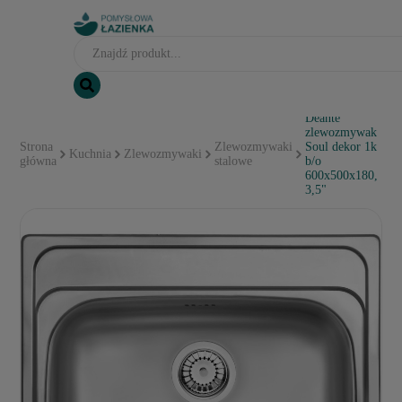
Deante
zlewozmywak
Strona
Zlewozmywaki
Soul dekor 1k
Kuchnia
Zlewozmywaki
główna
stalowe
b/o
600x500x180,
3,5"