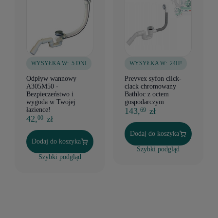
WYSYŁKA W:
5 DNI
WYSYŁKA W:
24H!
Odpływ wannowy
Prevvex syfon click-
A305M50 -
clack chromowany
Bezpieczeństwo i
Bathloc z octem
wygoda w Twojej
gospodarczym
łazience!
143,
zł
69
42,
zł
00
Dodaj do koszyka
Dodaj do koszyka
Szybki podgląd
Szybki podgląd