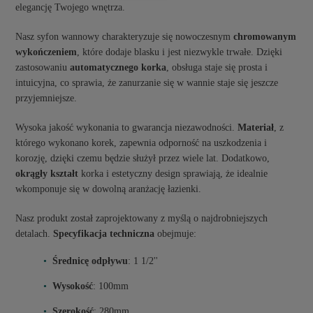
elegancję Twojego wnętrza.
Nasz syfon wannowy charakteryzuje się nowoczesnym
chromowanym
wykończeniem
, które dodaje blasku i jest niezwykle trwałe. Dzięki
zastosowaniu
automatycznego korka
, obsługa staje się prosta i
intuicyjna, co sprawia, że zanurzanie się w wannie staje się jeszcze
przyjemniejsze.
Wysoka jakość wykonania to gwarancja niezawodności.
Materiał
, z
którego wykonano korek, zapewnia odporność na uszkodzenia i
korozję, dzięki czemu będzie służył przez wiele lat. Dodatkowo,
okrągły kształt
korka i estetyczny design sprawiają, że idealnie
wkomponuje się w dowolną aranżację łazienki.
Nasz produkt został zaprojektowany z myślą o najdrobniejszych
detalach.
Specyfikacja techniczna
obejmuje:
Średnicę odpływu
: 1 1/2''
Wysokość
: 100mm
Szerokość
: 280mm