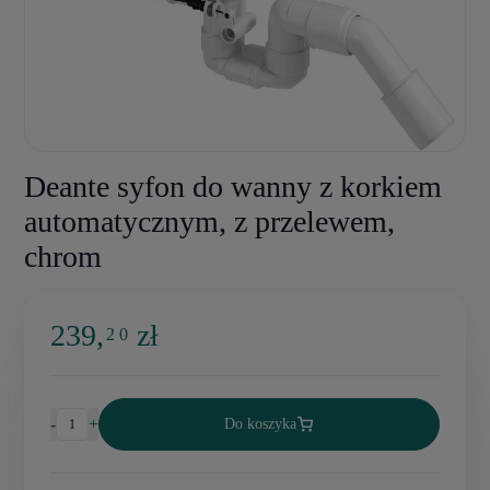
Deante syfon do wanny z korkiem
automatycznym, z przelewem,
chrom
239,
zł
2 0
-
+
Do koszyka