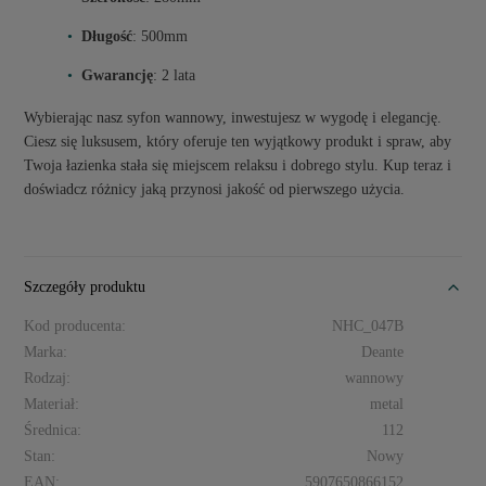
Długość
: 500mm
Gwarancję
: 2 lata
Wybierając nasz syfon wannowy, inwestujesz w wygodę i elegancję.
Ciesz się luksusem, który oferuje ten wyjątkowy produkt i spraw, aby
Twoja łazienka stała się miejscem relaksu i dobrego stylu. Kup teraz i
doświadcz różnicy jaką przynosi jakość od pierwszego użycia.
Szczegóły produktu
Kod producenta:
NHC_047B
Marka:
Deante
Rodzaj:
wannowy
Materiał:
metal
Średnica:
112
Stan:
Nowy
EAN:
5907650866152