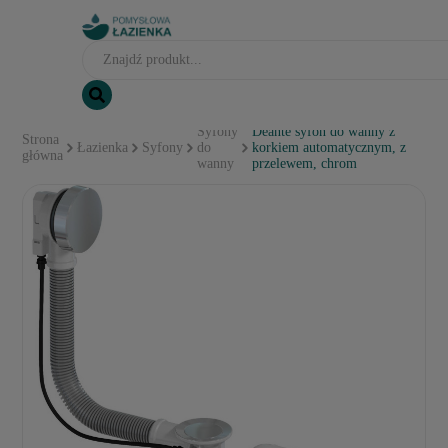
Syfony
Deante syfon do wanny z
Strona
Łazienka
Syfony
do
korkiem automatycznym, z
główna
wanny
przelewem, chrom