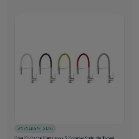
WYSYŁKA W:
5 DNI
Kran Kuchenny Kameleon - 5 Kolorów Stylu dla Twojej