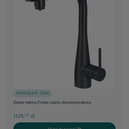
WYSYŁKA W:
5 DNI
Deante bateria Eridan czarna zlewozmywakowa
1119,
zł
2 0