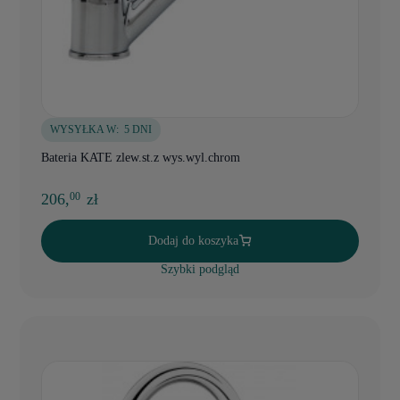
WYSYŁKA W:
5 DNI
Bateria KATE zlew.st.z wys.wyl.chrom
206,
zł
00
Dodaj do koszyka
Szybki podgląd