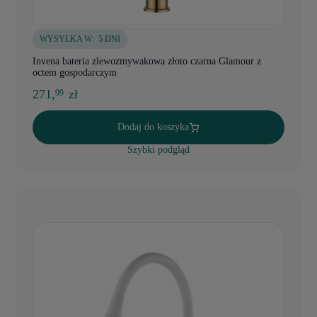
WYSYŁKA W:
5 DNI
Invena bateria zlewozmywakowa złoto czarna Glamour z
octem gospodarczym
271,
zł
99
Dodaj do koszyka
Szybki podgląd