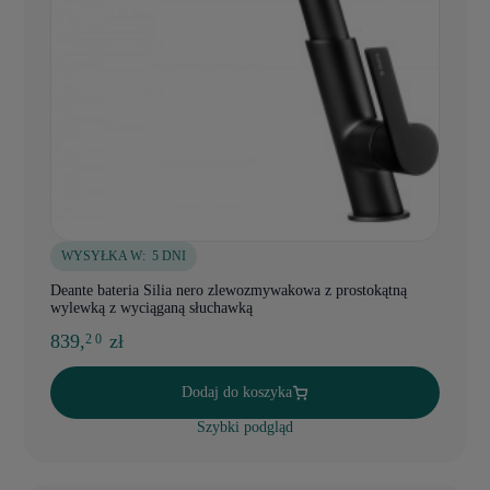
WYSYŁKA W:
5 DNI
Deante bateria Silia nero zlewozmywakowa z prostokątną
wylewką z wyciąganą słuchawką
839,
zł
2 0
Dodaj do koszyka
Szybki podgląd