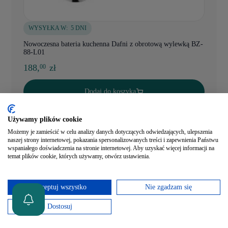
WYSYŁKA W:
5 DNI
Nowoczesna bateria kuchenna Dafni z obrotową wylewką BZ-
88-L01
188,
zł
00
Dodaj do koszyka
Szybki podgląd
Używamy plików cookie
Możemy je zamieścić w celu analizy danych dotyczących odwiedzających, ulepszenia
naszej strony internetowej, pokazania spersonalizowanych treści i zapewnienia Państwu
wspaniałego doświadczenia na stronie internetowej. Aby uzyskać więcej informacji na
temat plików cookie, których używamy, otwórz ustawienia.
Akceptuj wszystko
Nie zgadzam się
Dostosuj