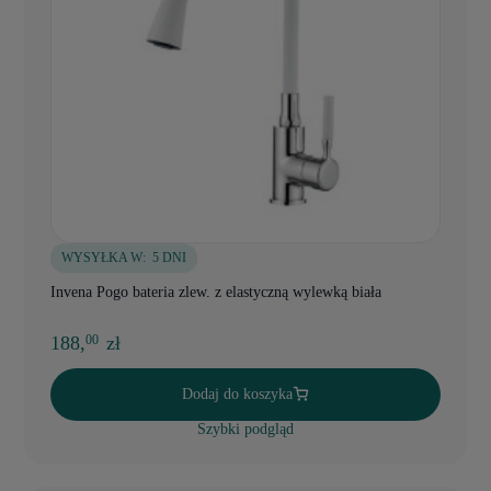
WYSYŁKA W:
5 DNI
Invena Pogo bateria zlew. z elastyczną wylewką biała
188,
zł
00
Dodaj do koszyka
Szybki podgląd