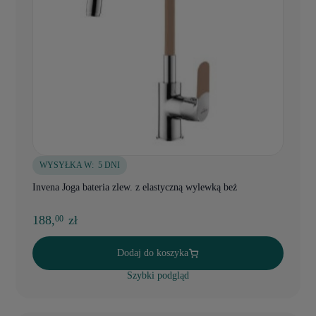
WYSYŁKA W:
5 DNI
Invena Joga bateria zlew. z elastyczną wylewką beż
188,
zł
00
Dodaj do koszyka
Szybki podgląd