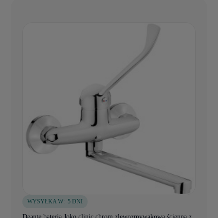
WYSYŁKA W:
5 DNI
Deante bateria Joko clinic chrom zlewozmywakowa ścienna z