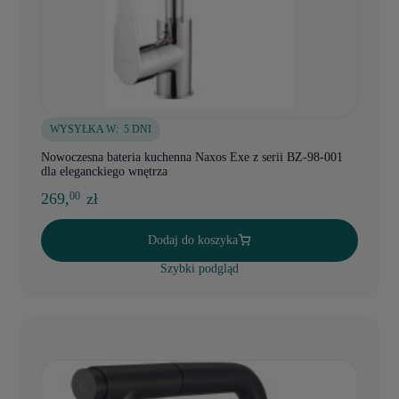
WYSYŁKA W:
5 DNI
Nowoczesna bateria kuchenna Naxos Exe z serii BZ-98-001
dla eleganckiego wnętrza
269,
zł
00
Dodaj do koszyka
Szybki podgląd