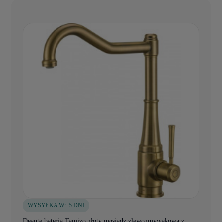
WYSYŁKA W:
5 DNI
Deante bateria Tamizo złoty mosiądz zlewozmywakowa z