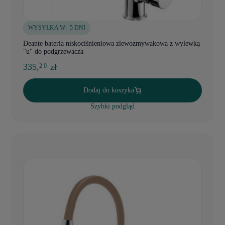
WYSYŁKA W:
5 DNI
Deante bateria niskociśnieniowa zlewozmywakowa z wylewką
"u" do podgrzewacza
335,
zł
2 0
Dodaj do koszyka
Szybki podgląd