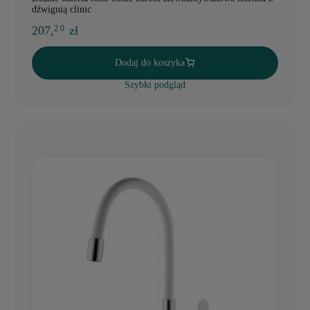
dźwignią clinic
207,
zł
2 0
Dodaj do koszyka
Szybki podgląd