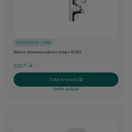
WYSYŁKA W:
5 DNI
Bateria zlewozmywakowa stojąca AERO
223,
zł
00
Dodaj do koszyka
Szybki podgląd