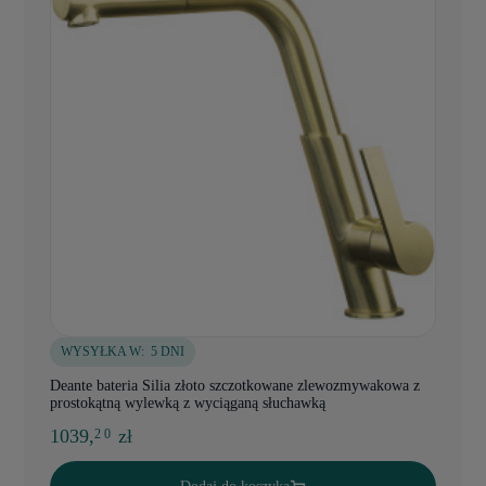
WYSYŁKA W:
5 DNI
Deante bateria Silia złoto szczotkowane zlewozmywakowa z
prostokątną wylewką z wyciąganą słuchawką
1039,
zł
2 0