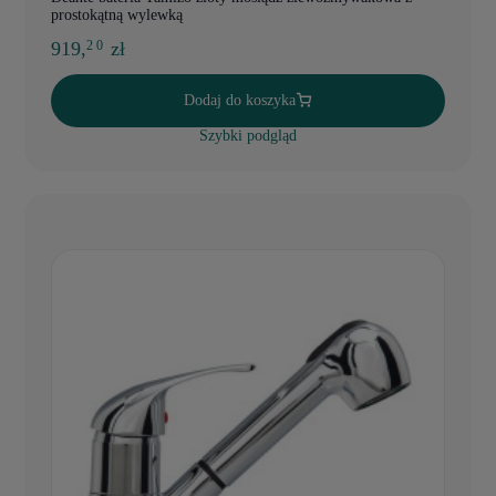
prostokątną wylewką
919,
zł
2 0
Dodaj do koszyka
Szybki podgląd