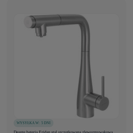
WYSYŁKA W:
5 DNI
Deante bateria Eridan stal szczotkowana zlewozmywakowa