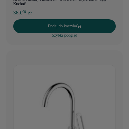
Kuchni!
369,
zł
00
Dodaj do koszyka
Szybki podgląd