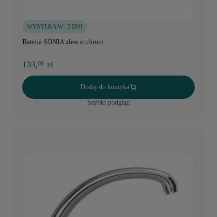
WYSYŁKA W:
5 DNI
Bateria SONIA zlew.st.chrom
133,
zł
00
Dodaj do koszyka
Szybki podgląd