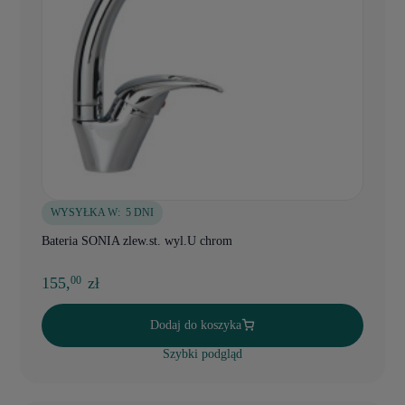
WYSYŁKA W:
5 DNI
Bateria SONIA zlew.st. wyl.U chrom
155,
zł
00
Dodaj do koszyka
Szybki podgląd