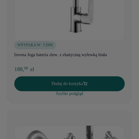
WYSYŁKA W:
5 DNI
Invena Joga bateria zlew. z elastyczną wylewką biała
188,
zł
00
Dodaj do koszyka
Szybki podgląd