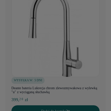
WYSYŁKA W:
5 DNI
Deante bateria Lukrecja chrom zlewozmywakowa z wylewką
"u" z wyciąganą słuchawką
399,
zł
2 0