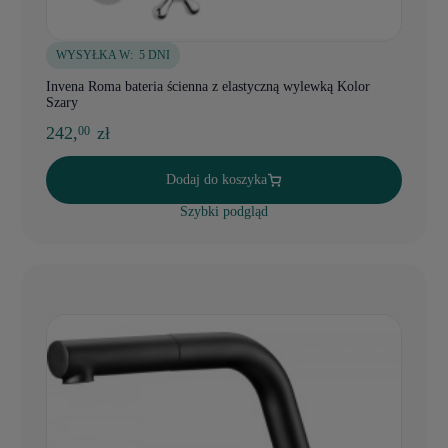
WYSYŁKA W:
5 DNI
Invena Roma bateria ścienna z elastyczną wylewką Kolor
Szary
242,
zł
00
Dodaj do koszyka
Szybki podgląd