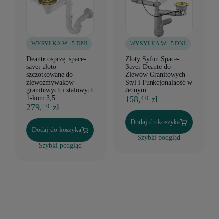
WYSYŁKA W:
5 DNI
WYSYŁKA W:
5 DNI
Deante osprzęt space-
Złoty Syfon Space-
saver złoto
Saver Deante do
szczotkowane do
Zlewów Granitowych -
zlewozmywaków
Styl i Funkcjonalność w
granitowych i stalowych
Jednym
1-kom 3,5
158,
zł
4 0
279,
zł
2 0
Dodaj do koszyka
Dodaj do koszyka
Szybki podgląd
Szybki podgląd