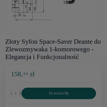
Złoty Syfon Space-Saver Deante do
Zlewozmywaka 1-komorowego -
Elegancja i Funkcjonalność
158,
zł
4 0
-
+
Do koszyka