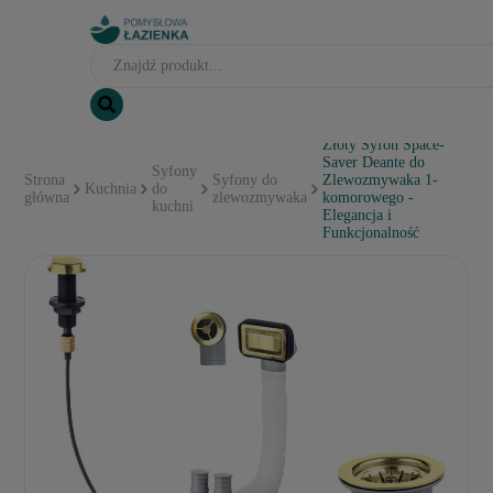
Złoty Syfon Space-
Saver Deante do
Syfony
Strona
Syfony do
Zlewozmywaka 1-
Kuchnia
do
główna
zlewozmywaka
komorowego -
kuchni
Elegancja i
Funkcjonalność