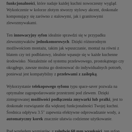
funkcjonalności
, które nadaje każdej kuchni nowoczesny wygląd.
Wykończenie w kolorze złotym stworzy stylowy akcent, doskonale
komponujący się zarówno z stalowymi, jak i granitowymi
zlewozmywakami.
Ten
innowacyjny syfon
idealnie sprawdzi się w przypadku
zlewozmywaków
jednokomorowych
. Dzięki różnorodnym
możliwościom montażu, takim jak wpuszczanie, montaż na równi z
blatem czy też podblatowy, idealnie wpasuje się w każde kuchenne
środowisko. Niezależnie od systemu przelewowego, prostokątnego czy
okrągłego, zawsze można go dostosować do indywidualnych potrzeb,
ponieważ jest kompatybilny z
przelewami z zaślepką
.
Wykorzystanie
telekopowego syfonu
typu space-saver pozwala na
optymalne zagospodarowanie przestrzeni pod zlewem. Dzięki
zintegrowanej
możliwości podłączenia zmywarki lub pralki
, jest to
doskonałe rozwiązanie dla większej funkcjonalności Twojej kuchni.
Średnica odpływu 3.5'' zapewnia efektywne odprowadzanie wody, a
automatyczny korek
znacznie ułatwia codzienne użytkowanie.
Pod względem wymiarów, z
zaledwie 60 mm wysokości
, ten syfon